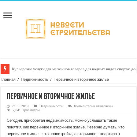
Курьерские услуги для магазинов товаров для водных видов спорта: до
Как настроить автоматическое формирование рейтинга курьеров по кач
Главная
/
Недвижимость
/
Первичное и вторичное жилье
Первичное и вторичное жилье
к
21.06.2018
Недвижимость
Комментарии
отключены
записи
7,041 Просмотры
Первичное
и
Сегодня, приобретая недвижимость, можно услышать такие
вторичное
жилье
понятия, как первичное и вторичное жилье. Неверно думать, что
первичное жилье – это новостройка, а вторичное – квартира в