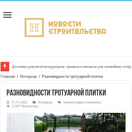
Доставка документов курьером: правила и нюансы для спокойных отпр
Главная
/
Интерьер
/
Разновидности тротуарной плитки
Разновидности тротуарной плитки
к
11.11.2022
Интерьер
Комментарии
отключены
записи
3,587 Просмотры
Разновидности
тротуарной
плитки