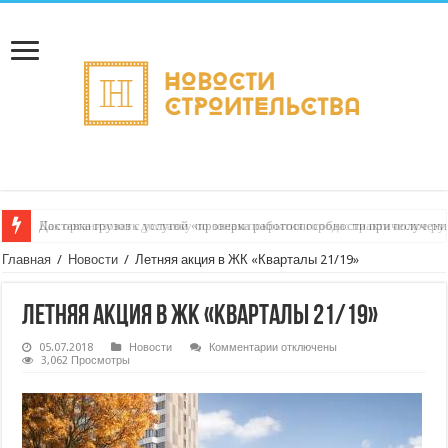
Доставка грузов с услугой «проверка работоспособности при получении
Главная
/
Новости
/
Летняя акция в ЖК «Кварталы 21/19»
Летняя акция в ЖК «Кварталы 21/19»
к
05.07.2018
Новости
Комментарии
отключены
записи
3,062 Просмотры
Летняя
акция
в
ЖК
«Кварталы
21/19»