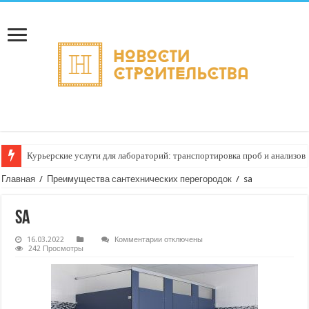
Курьерские услуги для лабораторий: транспортировка проб и анализов б
Главная
/
Преимущества сантехнических перегородок
/
sa
sa
к
16.03.2022
Комментарии
отключены
записи
242 Просмотры
sa