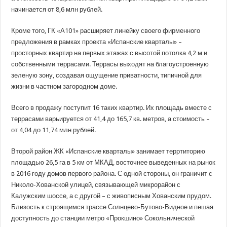
начинается от 8,6 млн рублей.
Кроме того, ГК «А101» расширяет линейку своего фирменного
предложения в рамках проекта «Испанские кварталы» –
просторных квартир на первых этажах с высотой потолка 4,2 м и
собственными террасами. Террасы выходят на благоустроенную
зеленую зону, создавая ощущение приватности, типичной для
жизни в частном загородном доме.
Всего в продажу поступит 16 таких квартир. Их площадь вместе с
террасами варьируется от 41,4 до 165,7 кв. метров, а стоимость –
от 4,04 до 11,74 млн рублей.
Второй район ЖК «Испанские кварталы» занимает терртиторию
площадью 26,5 га в 5 км от МКАД, восточнее выведенных на рынок
в 2016 году домов первого района. С одной стороны, он граничит с
Николо-Хованской улицей, связывающей микрорайон с
Калужским шоссе, а с другой – с живописным Хованским прудом.
Близость к строящимся трассе Солнцево-Бутово-Видное и пешая
доступность до станции метро «Прокшино» Сокольнической