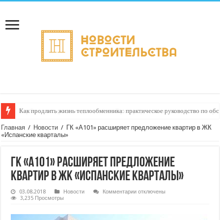
Как продлить жизнь теплообменника: практическое руководство по о
Горбыль как дрова: недооценённый ресурс для тепла, экономии и творч
Главная
/
Новости
/
ГК «А101» расширяет предложение квартир в ЖК
«Испанские кварталы»
ГК «А101» расширяет предложение
квартир в ЖК «Испанские кварталы»
к
03.08.2018
Новости
Комментарии
отключены
записи
3,235 Просмотры
ГК
«А101»
расширяет