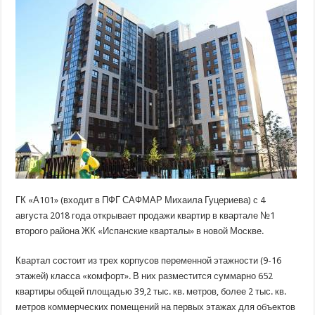
предложение
квартир
в
ЖК
«Испанские
кварталы»
ГК «А101» (входит в ПФГ САФМАР Михаила Гуцериева) с 4
августа 2018 года открывает продажи квартир в квартале №1
второго района ЖК «Испанские кварталы» в новой Москве.
Квартал состоит из трех корпусов переменной этажности (9-16
этажей) класса «комфорт». В них
разместится суммарно 652
квартиры общей площадью 39,2 тыс. кв. метров, более 2 тыс. кв.
метров коммерческих помещений на первых этажах для объектов