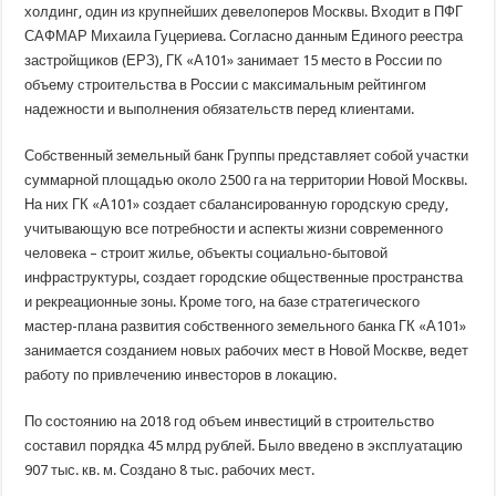
холдинг, один из крупнейших девелоперов Москвы. Входит в ПФГ
САФМАР Михаила Гуцериева. Согласно данным Единого реестра
застройщиков (ЕРЗ), ГК «А101» занимает 15 место в России по
объему строительства в России с максимальным рейтингом
надежности и выполнения обязательств перед клиентами.
Собственный земельный банк Группы представляет собой участки
суммарной площадью около 2500 га на территории Новой Москвы.
На них ГК «А101» создает сбалансированную городскую среду,
учитывающую все потребности и аспекты жизни современного
человека – строит жилье, объекты социально-бытовой
инфраструктуры, создает городские общественные пространства
и рекреационные зоны. Кроме того, на базе стратегического
мастер-плана развития собственного земельного банка ГК «А101»
занимается созданием новых рабочих мест в Новой Москве, ведет
работу по привлечению инвесторов в локацию.
По состоянию на 2018 год объем инвестиций в строительство
составил порядка 45 млрд рублей. Было введено в эксплуатацию
907 тыс. кв. м. Создано 8 тыс. рабочих мест.