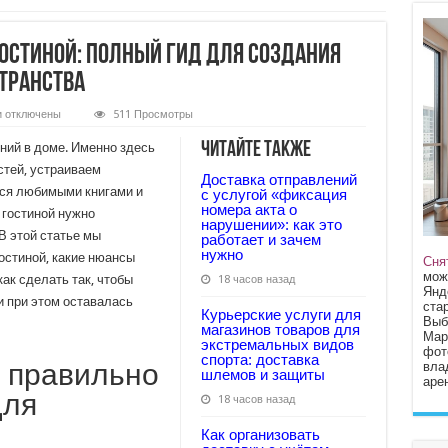
гостиной: полный гид для создания
транства
к
и
отключены
511 Просмотры
записи
Как
Читайте также
ний в доме. Именно здесь
выбрать
мебель
стей, устраиваем
Доставка отправлений
для
ся любимыми книгами и
гостиной:
с услугой «фиксация
полный
номера акта о
 гостиной нужно
гид
нарушении»: как это
для
В этой статье мы
работает и зачем
создания
нужно
остиной, какие нюансы
уютного
Сня
и
мож
как сделать так, чтобы
18 часов назад
стильного
Янд
пространства
и при этом оставалась
стар
Курьерские услуги для
Выб
магазинов товаров для
Мар
экстремальных видов
фот
спорта: доставка
 правильно
вла
шлемов и защиты
арен
для
18 часов назад
Как организовать