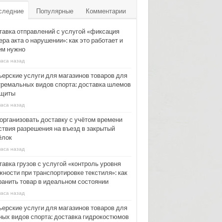
следние
Популярные
Комментарии
тавка отправлений с услугой «фиксация
ра акта о нарушении»: как это работает и
ем нужно
часа назад
ьерские услуги для магазинов товаров для
тремальных видов спорта: доставка шлемов
ащиты
часа назад
 организовать доставку с учётом времени
ствия разрешения на въезд в закрытый
ёлок
часа назад
тавка грузов с услугой «контроль уровня
жности при транспортировке текстиля»: как
ранить товар в идеальном состоянии
часа назад
ьерские услуги для магазинов товаров для
ных видов спорта: доставка гидрокостюмов