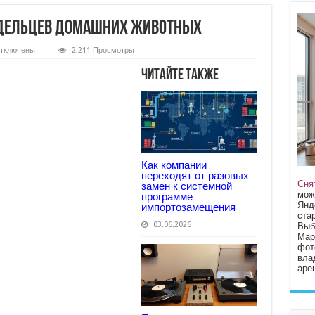
адельцев домашних животных
тключены
2,211 Просмотры
аписи
люсы
Читайте также
оц
етей
ля
ладельцев
омашних
ивотных
Как компании
переходят от разовых
Сня
замен к системной
мож
программе
Янд
импортозамещения
стар
03.06.2026
Выб
Мар
фот
вла
арен