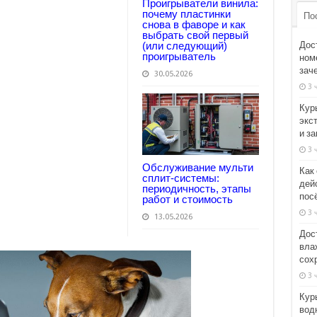
Проигрыватели винила:
почему пластинки
По
снова в фаворе и как
выбрать свой первый
Дос
(или следующий)
проигрыватель
номе
зач
30.05.2026
3 
Кур
экс
и з
3 
Обслуживание мульти
Как
сплит-системы:
дей
периодичность, этапы
пос
работ и стоимость
3 
13.05.2026
Дос
вла
сох
3 
Кур
вод