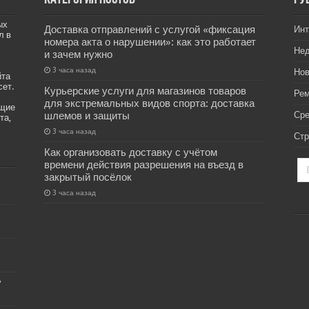
ых
Доставка отправлений с услугой «фиксация
Инт
л в
номера акта о нарушении»: как это работает
Не
и зачем нужно
3 часа назад
Нов
йта
сет.
Курьерские услуги для магазинов товаров
Рем
для экстремальных видов спорта: доставка
ащие
шлемов и защиты
Ср
та,
3 часа назад
Стр
Как организовать доставку с учётом
времени действия разрешения на въезд в
закрытый посёлок
3 часа назад
у