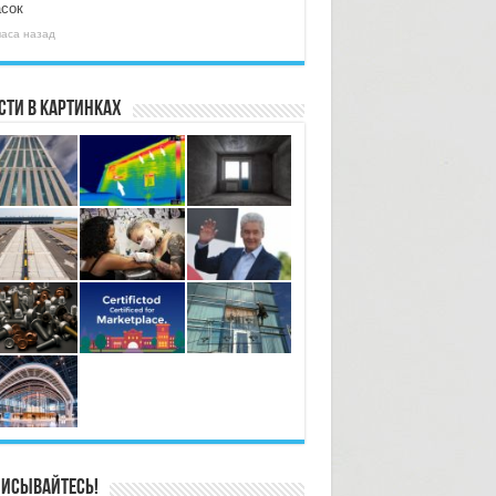
асок
часа назад
сти в картинках
исывайтесь!