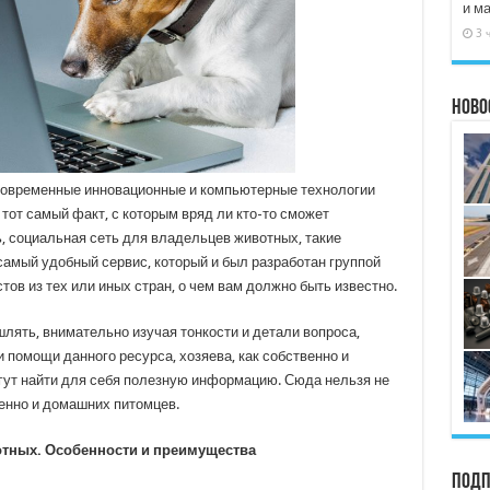
и м
3 
Ново
 современные инновационные и компьютерные технологии
, тот самый факт, с которым вряд ли кто-то сможет
, социальная сеть для владельцев животных, такие
самый удобный сервис, который и был разработан группой
в из тех или иных стран, о чем вам должно быть известно.
лять, внимательно изучая тонкости и детали вопроса,
 помощи данного ресурса, хозяева, как собственно и
огут найти для себя полезную информацию. Сюда нельзя не
венно и домашних питомцев.
отных. Особенности и преимущества
Подп