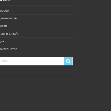
ерьер
движимость
ости
онт и дизайн
еда
оительство