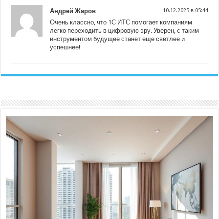
Андрей Жаров
10.12.2025 в 05:44
Очень классно, что 1С ИТС помогает компаниям
легко переходить в цифровую эру. Уверен, с таким
инструментом будущее станет еще светлее и
успешнее!