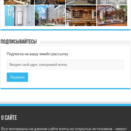
Подписывайтесь!
Подписка на вашу емейл рассылку
О сайте
Все материалы на данном сайте взяты из открытых источников - имеют