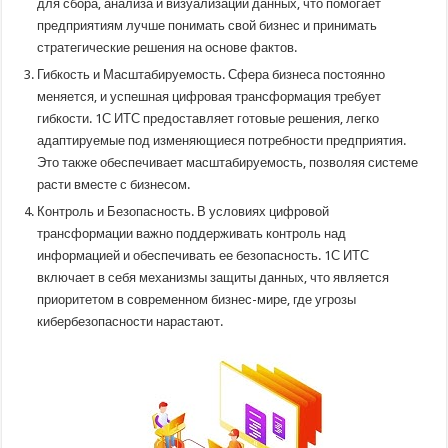
для сбора, анализа и визуализации данных, что помогает
предприятиям лучше понимать свой бизнес и принимать
стратегические решения на основе фактов.
Гибкость и Масштабируемость. Сфера бизнеса постоянно
меняется, и успешная цифровая трансформация требует
гибкости. 1С ИТС предоставляет готовые решения, легко
адаптируемые под изменяющиеся потребности предприятия.
Это также обеспечивает масштабируемость, позволяя системе
расти вместе с бизнесом.
Контроль и Безопасность. В условиях цифровой
трансформации важно поддерживать контроль над
информацией и обеспечивать ее безопасность. 1С ИТС
включает в себя механизмы защиты данных, что является
приоритетом в современном бизнес-мире, где угрозы
кибербезопасности нарастают.