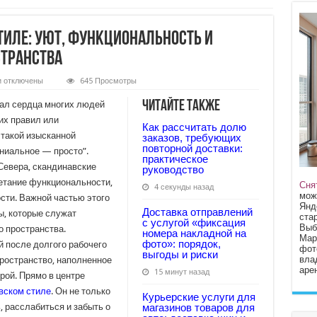
тиле: уют, функциональность и
странства
к
и
отключены
645 Просмотры
записи
Диван
Читайте также
вал сердца многих людей
в
скандинавском
их правил или
Как рассчитать долю
стиле:
такой изысканной
уют,
заказов, требующих
функциональность
повторной доставки:
ениальное — просто”.
и
практическое
элегантность
Севера, скандинавские
руководство
вашего
етание функциональности,
пространства
Сня
4 секунды назад
мож
сти. Важной частью этого
Янд
Доставка отправлений
ы, которые служат
стар
с услугой «фиксация
Выб
 пространства.
номера накладной на
Мар
фото»: порядок,
й после долгого рабочего
фот
выгоды и риски
вла
пространство, наполненное
арен
15 минут назад
рой. Прямо в центре
вском стиле
. Он не только
Курьерские услуги для
, расслабиться и забыть о
магазинов товаров для