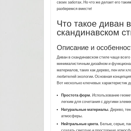
своих заботах. Но что же делает его так
разберемся вместе!
Что такое диван в
скандинавском с
Описание и особеннос
Диван в скандинавском стиле чаще всего
минималистичным дизайном и функционал
материалов, таких как дерево, лен или х
любителей экологии. Основная концепция
Вот несколько ключевых характеристик д
Простота форм.
Использование геоме
легким для сочетания с другими элеме
Натуральные материалы.
Дерево, тек
атмосферы.
Нейтральные цвета.
Белые, серые, па
создать светлую и просторную атмосф