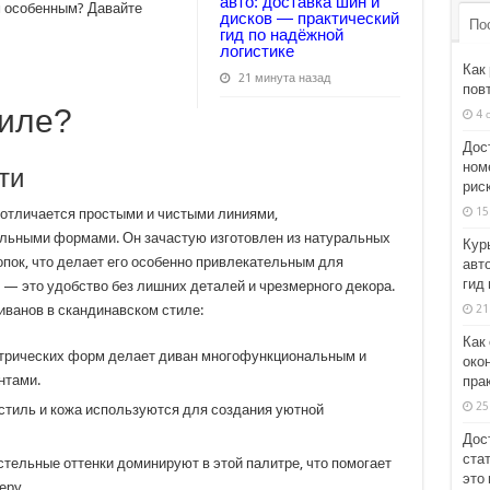
авто: доставка шин и
им особенным? Давайте
дисков — практический
По
гид по надёжной
логистике
Как
21 минута назад
пов
тиле?
4 
Дос
ном
ти
рис
15
 отличается простыми и чистыми линиями,
ьными формами. Он зачастую изготовлен из натуральных
Кур
лопок, что делает его особенно привлекательным для
авт
гид
 — это удобство без лишних деталей и чрезмерного декора.
21
иванов в скандинавском стиле:
Как
трических форм делает диван многофункциональным и
око
нтами.
пра
25
стиль и кожа используются для создания уютной
Дос
стат
стельные оттенки доминируют в этой палитре, что помогает
это 
еру.