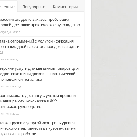
следние
Популярные
Комментарии
 рассчитать долю заказов, требующих
торной доставки: практическое руководство
секунды назад
тавка отправлений с услугой «фиксация
ера накладной на фото»: порядок, выгоды и
ки
 минут назад
ьерские услуги для магазинов товаров для
о: доставка шин и дисков — практический
 по надёжной логистике
 минута назад
 организовать доставку с учётом времени
нчания работы консьержа в ЖК:
ктическое руководство
 минут назад
тавка грузов с услугой «контроль уровня
ического электричества в кузове»: зачем
нужно и как работает