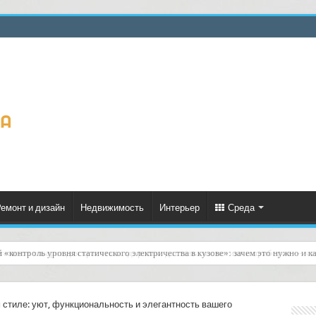
емонт и дизайн
Недвижимость
Интерьер
Среда
газинов товаров для красоты и здоровья: доставка косметики и приборов — чт
 стиле: уют, функциональность и элегантность вашего