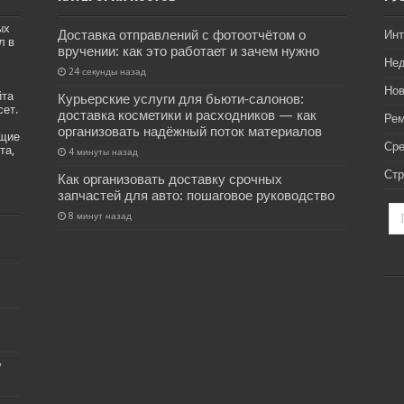
ых
Доставка отправлений с фотоотчётом о
Инт
л в
вручении: как это работает и зачем нужно
Не
24 секунды назад
Нов
йта
Курьерские услуги для бьюти‑салонов:
сет.
доставка косметики и расходников — как
Рем
организовать надёжный поток материалов
ащие
Ср
та,
4 минуты назад
Стр
Как организовать доставку срочных
запчастей для авто: пошаговое руководство
8 минут назад
у