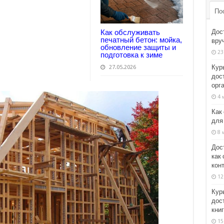
По
Дос
Как обслуживать
печатный бетон: мойка,
вруч
обновление защиты и
23
подготовка к зиме
Кур
27.05.2026
дос
орг
4 
Как
для
8 
Дос
как
кон
12
Кур
дос
кни
15