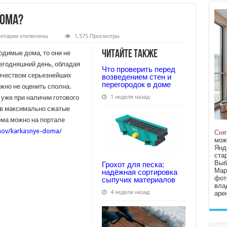
дома?
к
нтарии
отключены
1,575 Просмотры
записи
Как
Читайте также
одимые дома, то они не
строятся
каркасные
сегодняшний день, обладая
Что проверить перед
дома?
ичеством серьезнейших
возведением стен и
перегородок в доме
жно не оценить сполна.
 уже при наличии готового
1 неделя назад
 в максимально сжатые
ома можно на портале
mov/karkasnye-doma/
Сня
мож
Янд
стар
Выб
Грохот для песка:
Мар
надёжная сортировка
фот
сыпучих материалов
вла
4 недели назад
арен