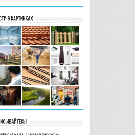
сти в картинках
исывайтесь!
дписка на вашу емейл рассылку