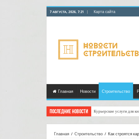
Карта сайта
7 АВГУСТА, 2026, 7:21
Главная
Новости
Строительство
Р
Последние новости
Курьерские услуги для к
Как настроить автоматич
Главная
/
Строительство
/
Как строятся ка