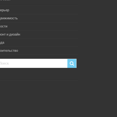
ерьер
движимость
ости
онт и дизайн
еда
оительство