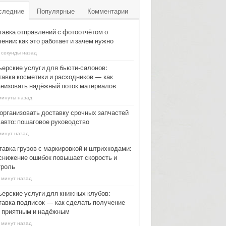
следние
Популярные
Комментарии
тавка отправлений с фотоотчётом о
ении: как это работает и зачем нужно
 секунды назад
ьерские услуги для бьюти‑салонов:
тавка косметики и расходников — как
анизовать надёжный поток материалов
минуты назад
 организовать доставку срочных запчастей
 авто: пошаговое руководство
минут назад
тавка грузов с маркировкой и штрихкодами:
 снижение ошибок повышает скорость и
троль
 минут назад
ьерские услуги для книжных клубов:
тавка подписок — как сделать получение
г приятным и надёжным
 минут назад