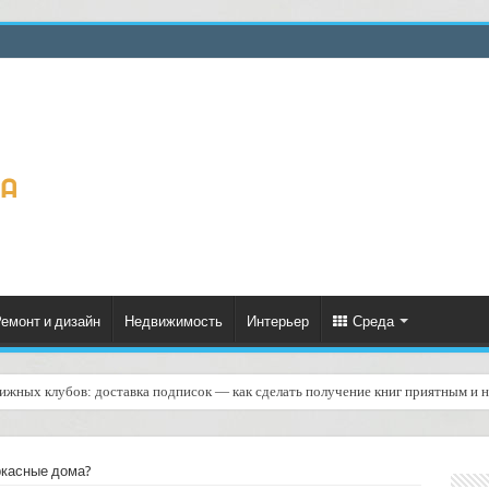
емонт и дизайн
Недвижимость
Интерьер
Среда
нижных клубов: доставка подписок — как сделать получение книг приятным и
ескую генерацию накладных: от задумки до работающей системы
ркасные дома?