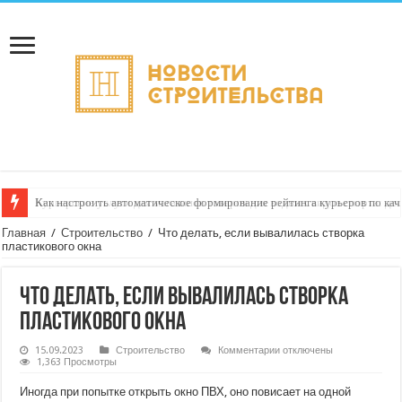
Как настроить автоматическое формирование рейтинга курьеров по кач
Главная
/
Строительство
/
Что делать, если вывалилась створка
пластикового окна
Что делать, если вывалилась створка
пластикового окна
к
15.09.2023
Строительство
Комментарии
отключены
записи
1,363 Просмотры
Что
делать,
Иногда при попытке открыть окно ПВХ, оно повисает на одной
если