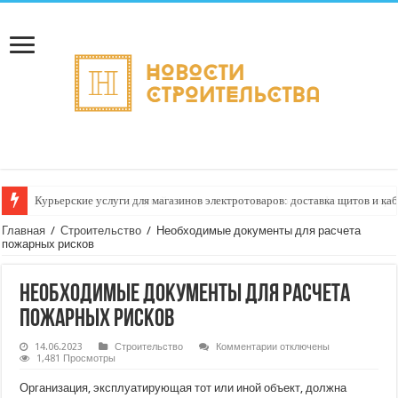
Курьерские услуги для магазинов электротоваров: доставка щитов и ка
Главная
/
Строительство
/
Необходимые документы для расчета
пожарных рисков
Необходимые документы для расчета
пожарных рисков
к
14.06.2023
Строительство
Комментарии
отключены
записи
1,481 Просмотры
Необходимые
документы
Организация, эксплуатирующая тот или иной объект, должна
для