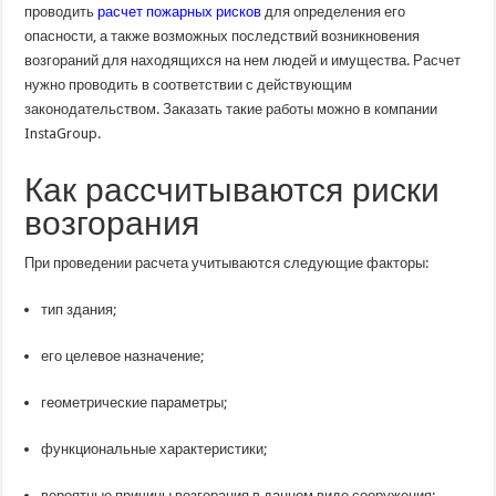
расчета
проводить
расчет пожарных рисков
для определения его
пожарных
опасности, а также возможных последствий возникновения
рисков
возгораний для находящихся на нем людей и имущества. Расчет
нужно проводить в соответствии с действующим
законодательством. Заказать такие работы можно в компании
InstaGroup.
Как рассчитываются риски
возгорания
При проведении расчета учитываются следующие факторы:
тип здания;
его целевое назначение;
геометрические параметры;
функциональные характеристики;
вероятные причины возгорания в данном виде сооружения;