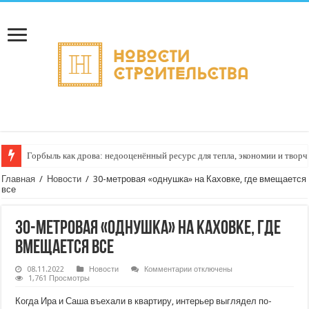
Горбыль как дрова: недооценённый ресурс для тепла, экономии и творч
Главная
/
Новости
/
30-метровая «однушка» на Каховке, где вмещается
все
30-метровая «однушка» на Каховке, где
вмещается все
к
08.11.2022
Новости
Комментарии
отключены
записи
1,761 Просмотры
30-
метровая
Когда Ира и Саша въехали в квартиру, интерьер выглядел по-
«однушка»