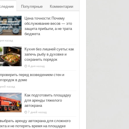
следние
Популярные
Комментарии
Цена точности: Почему
обслуживание весов — это
защита прибыли, а не трата
бюджета
дня назад
Кухня без лишней суеты: как
запечь рыбу в духовке и
сохранить порядок
4 дня назад
 проверить перед возведением стен и
егородок в доме
дней назад
Как подготовить площадку
для аренды тяжелого
автокрана
7 дней назад
 выбрать аренду автокрана для сложного
екта и не потерять время на площадке