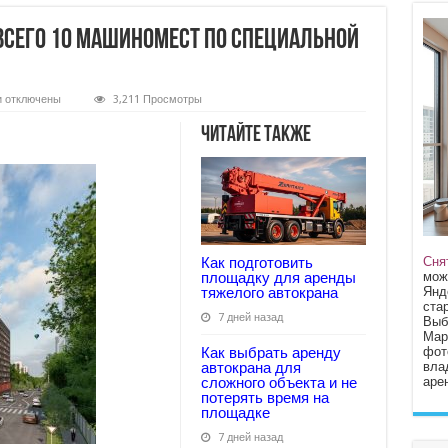
 всего 10 машиномест по специальной
к
и
отключены
3,211 Просмотры
записи
Акция
Читайте также
от
«Лидер
Инвест»:
всего
10
машиномест
по
специальной
цене!
Сня
Как подготовить
мож
площадку для аренды
Янд
тяжелого автокрана
стар
7 дней назад
Выб
Мар
фот
Как выбрать аренду
вла
автокрана для
арен
сложного объекта и не
потерять время на
площадке
7 дней назад