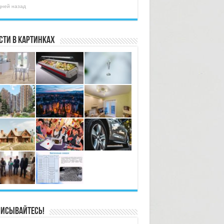
дней назад
сти в картинках
исывайтесь!