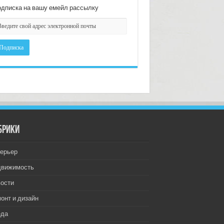
дписка на вашу емейл рассылку
брики
ерьер
движимость
ости
онт и дизайн
еда