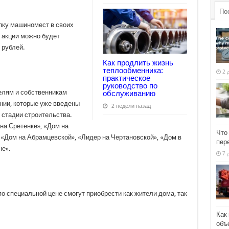
По
пку машиномест в своих
 акции можно будет
 рублей.
Как продлить жизнь
теплообменника:
2 
практическое
руководство по
елям и собственникам
обслуживанию
нии, которые уже введены
2 недели назад
 стадии строительства.
на Сретенке», «Дом на
Что
 «Дом на Абрамцевской», «Лидер на Чертановской», «Дом в
пер
е».
7 
о специальной цене смогут приобрести как жители дома, так
Как
объ