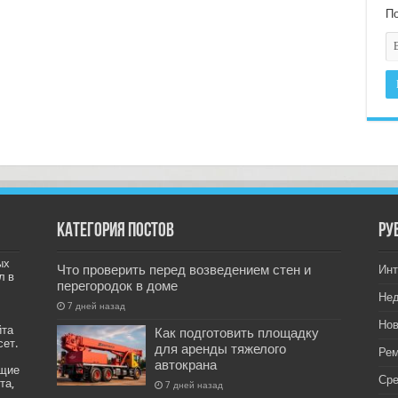
По
Категория постов
РУ
ых
Что проверить перед возведением стен и
Инт
л в
перегородок в доме
Не
7 дней назад
Нов
йта
Как подготовить площадку
сет.
для аренды тяжелого
Рем
автокрана
ащие
Ср
та,
7 дней назад