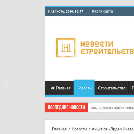
Карта сайта
6 АВГУСТА, 2026, 16:37
Главная
Новости
Строительство
Р
Последние новости
Как продлить жизнь тепл
Горбыль как дрова: недоо
Главная
/
Новости
/
Акция от «Лидер Инвес