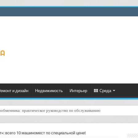
емонт и дизайн
Недвижимость
Интерьер
Среда
ообменника: практическое руководство по обслуживанию
ценённый ресурс для тепла, экономии и творчества
т»: всего 10 машиномест по специальной цене!