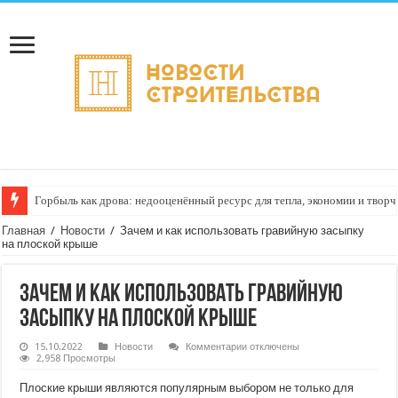
Горбыль как дрова: недооценённый ресурс для тепла, экономии и творч
Главная
/
Новости
/
Зачем и как использовать гравийную засыпку
на плоской крыше
Зачем и как использовать гравийную
засыпку на плоской крыше
к
15.10.2022
Новости
Комментарии
отключены
записи
2,958 Просмотры
Зачем
и как
Плоские крыши являются популярным выбором не только для
использовать