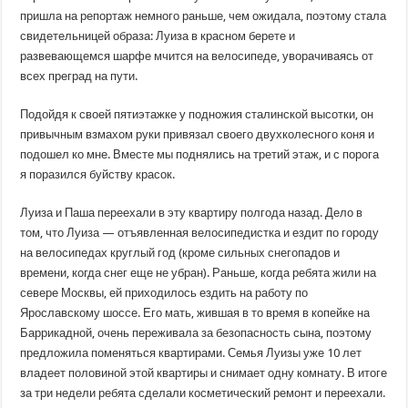
пришла на репортаж немного раньше, чем ожидала, поэтому стала
свидетельницей образа: Луиза в красном берете и
развевающемся шарфе мчится на велосипеде, уворачиваясь от
всех преград на пути.
Подойдя к своей пятиэтажке у подножия сталинской высотки, он
привычным взмахом руки привязал своего двухколесного коня и
подошел ко мне. Вместе мы поднялись на третий этаж, и с порога
я поразился буйству красок.
Луиза и Паша переехали в эту квартиру полгода назад. Дело в
том, что Луиза — отъявленная велосипедистка и ездит по городу
на велосипедах круглый год (кроме сильных снегопадов и
времени, когда снег еще не убран). Раньше, когда ребята жили на
севере Москвы, ей приходилось ездить на работу по
Ярославскому шоссе. Его мать, жившая в то время в копейке на
Баррикадной, очень переживала за безопасность сына, поэтому
предложила поменяться квартирами. Семья Луизы уже 10 лет
владеет половиной этой квартиры и снимает одну комнату. В итоге
за три недели ребята сделали косметический ремонт и переехали.