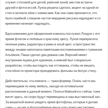
служит столовой для детей, рабочей зоной, местом встречи
друзей и фотосессий. Луиза решила сделать акцент на одной из
стен и оклеила обои с комиксами. Как она сама признается, это
было ошибкой: слишком частое мерцание рисунка надоедает и со
временем начинает надоедать.
Вдохновением для оформления комнаты послужил Лондон с его
ярким флагом и любовью к красному цвету. Луиза перекрасила
оконные рамы, радиаторы и рамы в алый цвет, а пространство
между окнами наполнила памятными воспоминаниями о туманном
Альбионе. Паша сделал два дивана сам. Верхний имеет
внутренние ящики для хранения, а нижний был специально
разработан, чтобы выглядеть как оттоманка, чтобы не мешать
способности проектора проецировать фильмы на белую стену.
Действительно, эта комната — трансформер. Очень часто мы
перемещаем по нему мебель, находя ее оптимальное
расположение в данный момент. Платья Makeadress сейчас тоже
висят здесь, но скоро будут перемещены в наш выставочный зал.
За вешалкой можно увидеть яркие фотофоны, которые я делаю
сама — на них я фотографирую вещи для своего инстаграма.