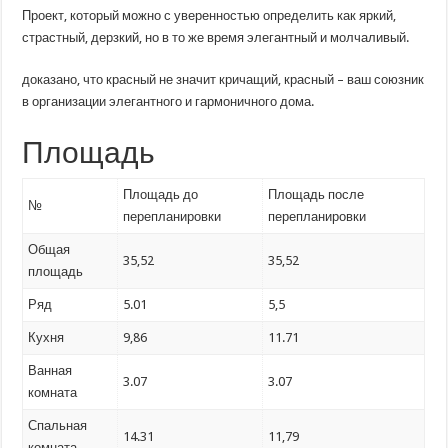
кв.
Проект, который можно с уверенностью определить как яркий,
м.
страстный, дерзкий, но в то же время элегантный и молчаливый.
доказано, что красный не значит кричащий, красный – ваш союзник
в организации элегантного и гармоничного дома.
Площадь
Площадь до
Площадь после
№
перепланировки
перепланировки
Общая
35,52
35,52
площадь
Ряд
5.01
5,5
Кухня
9,86
11.71
Ванная
3.07
3.07
комната
Спальная
14.31
11,79
комната