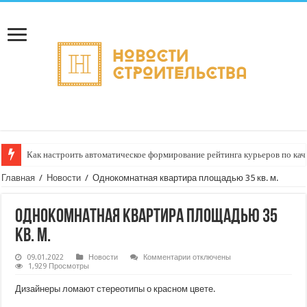
Как настроить автоматическое формирование рейтинга курьеров по кач
Главная
/
Новости
/
Однокомнатная квартира площадью 35 кв. м.
Однокомнатная квартира площадью 35
кв. м.
к
09.01.2022
Новости
Комментарии
отключены
записи
1,929 Просмотры
Однокомнатная
квартира
Дизайнеры ломают стереотипы о красном цвете.
площадью
35