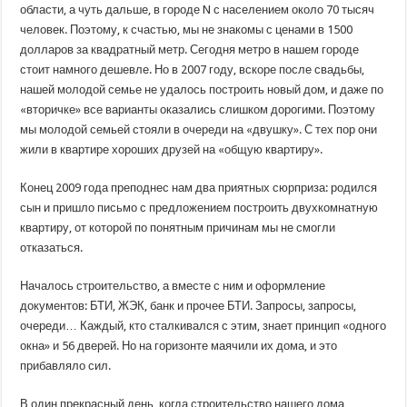
квартиру
области, а чуть дальше, в городе N с населением около 70 тысяч
за
человек. Поэтому, к счастью, мы не знакомы с ценами в 1500
$11
в
долларов за квадратный метр. Сегодня метро в нашем городе
месяц
стоит намного дешевле. Но в 2007 году, вскоре после свадьбы,
нашей молодой семье не удалось построить новый дом, и даже по
«вторичке» все варианты оказались слишком дорогими. Поэтому
мы молодой семьей стояли в очереди на «двушку». С тех пор они
жили в квартире хороших друзей на «общую квартиру».
Конец 2009 года преподнес нам два приятных сюрприза: родился
сын и пришло письмо с предложением построить двухкомнатную
квартиру, от которой по понятным причинам мы не смогли
отказаться.
Началось строительство, а вместе с ним и оформление
документов: БТИ, ЖЭК, банк и прочее БТИ. Запросы, запросы,
очереди… Каждый, кто сталкивался с этим, знает принцип «одного
окна» и 56 дверей. Но на горизонте маячили их дома, и это
прибавляло сил.
В один прекрасный день, когда строительство нашего дома