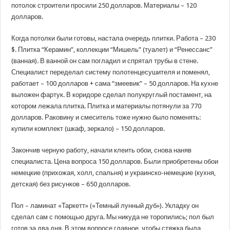
потолок строители просили 250 долларов. Материалы – 120
долларов.
Когда потолки были готовы, настала очередь плитки. Работа – 230
$. Плитка “Керамин”, коллекции “Мишель” (туалет) и “Ренессанс”
(ванная). В ванной он сам погладил и спрятал трубы в стене.
Специалист переделал систему полотенцесушителя и поменял,
работает – 100 долларов + сама “змеевик” – 50 долларов. На кухне
выложен фартук. В коридоре сделал полукруглый постамент, на
котором лежала плитка. Плитка и материалы потянули за 770
долларов. Раковину и смеситель тоже нужно было поменять:
купили комплект (шкаф, зеркало) – 150 долларов.
Закончив черную работу, начали клеить обои, снова наняв
специалиста. Цена вопроса 150 долларов. Были приобретены обои
немецкие (прихожая, холл, спальня) и украинско-немецкие (кухня,
детская) без рисунков – 650 долларов.
Пол – ламинат «Таркетт» («Темный лунный дуб»). Укладку он
сделал сам с помощью друга. Мы никуда не торопились; пол был
готов за два дня. В этом вопросе главное, чтобы стяжка была