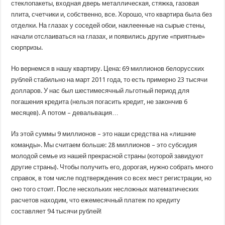
стеклопакеты, входная дверь металлическая, стяжка, газовая
плита, счетчики и, собственно, все. Хорошо, что квартира была без
отделки. На глазах у соседей обои, наклеенные на сырые стены,
начали отслаиваться на глазах, и появились другие «приятные»
сюрпризы.
Но вернемся в нашу квартиру. Цена: 69 миллионов белорусских
рублей стабильно на март 2011 года, то есть примерно 23 тысячи
долларов. У нас был шестимесячный льготный период для
погашения кредита (нельзя погасить кредит, не закончив 6
месяцев). А потом – девальвация…
Из этой суммы 9 миллионов – это наши средства на «лишние
команды». Мы считаем больше: 28 миллионов – это субсидия
молодой семье из нашей прекрасной страны (которой завидуют
другие страны). Чтобы получить его, дорогая, нужно собрать много
справок, в том числе подтверждения со всех мест регистрации, но
оно того стоит. После нескольких несложных математических
расчетов находим, что ежемесячный платеж по кредиту
составляет 94 тысячи рублей!