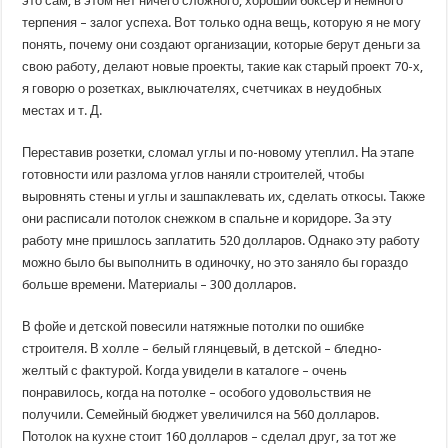
это сам, в этом нет ничего сложного, хороший боксер и немного
терпения – залог успеха. Вот только одна вещь, которую я не могу
понять, почему они создают организации, которые берут деньги за
свою работу, делают новые проекты, такие как старый проект 70-х,
я говорю о розетках, выключателях, счетчиках в неудобных
местах и ​​т. Д.
Переставив розетки, сломал углы и по-новому утеплил. На этапе
готовности или разлома углов наняли строителей, чтобы
выровнять стены и углы и зашпаклевать их, сделать откосы. Также
они расписали потолок снежком в спальне и коридоре. За эту
работу мне пришлось заплатить 520 долларов. Однако эту работу
можно было бы выполнить в одиночку, но это заняло бы гораздо
больше времени. Материалы – 300 долларов.
В фойе и детской повесили натяжные потолки по ошибке
строителя. В холле – белый глянцевый, в детской – бледно-
желтый с фактурой. Когда увидели в каталоге – очень
понравилось, когда на потолке – особого удовольствия не
получили. Семейный бюджет увеличился на 560 долларов.
Потолок на кухне стоит 160 долларов – сделал друг, за тот же