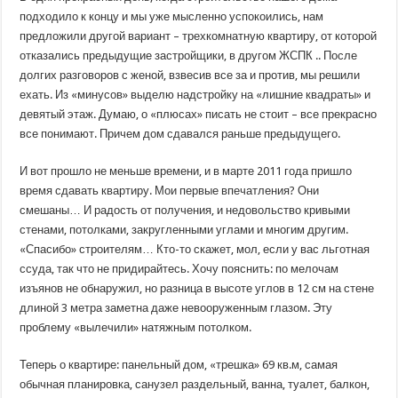
подходило к концу и мы уже мысленно успокоились, нам
предложили другой вариант – трехкомнатную квартиру, от которой
отказались предыдущие застройщики, в другом ЖСПК .. После
долгих разговоров с женой, взвесив все за и против, мы решили
ехать. Из «минусов» выделю надстройку на «лишние квадраты» и
девятый этаж. Думаю, о «плюсах» писать не стоит – все прекрасно
все понимают. Причем дом сдавался раньше предыдущего.
И вот прошло не меньше времени, и в марте 2011 года пришло
время сдавать квартиру. Мои первые впечатления? Они
смешаны… И радость от получения, и недовольство кривыми
стенами, потолками, закругленными углами и многим другим.
«Спасибо» строителям… Кто-то скажет, мол, если у вас льготная
ссуда, так что не придирайтесь. Хочу пояснить: по мелочам
изъянов не обнаружил, но разница в высоте углов в 12 см на стене
длиной 3 метра заметна даже невооруженным глазом. Эту
проблему «вылечили» натяжным потолком.
Теперь о квартире: панельный дом, «трешка» 69 кв.м, самая
обычная планировка, санузел раздельный, ванна, туалет, балкон,