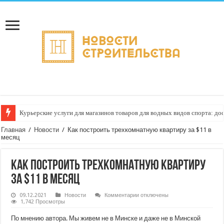
Курьерские услуги для магазинов товаров для водных видов спорта: до
Главная
/
Новости
/
Как построить трехкомнатную квартиру за $11 в
месяц
Как построить трехкомнатную квартиру
за $11 в месяц
к
09.12.2021
Новости
Комментарии
отключены
записи
1,742 Просмотры
Как
построить
По мнению автора. Мы живем не в Минске и даже не в Минской
трехкомнатную