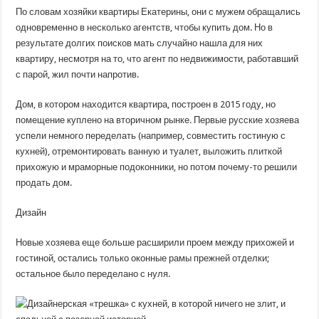
«трешка»
По словам хозяйки квартиры Екатерины, они с мужем обращались
с
кухней,
одновременно в несколько агентств, чтобы купить дом. Но в
в
результате долгих поисков мать случайно нашла для них
которой
ничего
квартиру, несмотря на то, что агент по недвижимости, работавший
не
бесит,
с парой, жил почти напротив.
и
спальней
с
Дом, в котором находится квартира, построен в 2015 году, но
позорной
историей
помещение куплено на вторичном рынке. Первые русские хозяева
успели немного переделать (например, совместить гостиную с
кухней), отремонтировать ванную и туалет, выложить плиткой
прихожую и мраморные подоконники, но потом почему-то решили
продать дом.
Дизайн
Новые хозяева еще больше расширили проем между прихожей и
гостиной, остались только оконные рамы прежней отделки;
остальное было переделано с нуля.