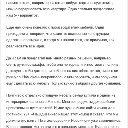
насмотреться, например, на какие-нибудь картины художника,
можно перерисовать всю квартиру. Одна спальня предложила
нам 6-7 вариантов.
Еще нам очень повезло с производителем мебели. Одни
приходили и говорили, что какие-то подвесные конструкции
сделать невозможно, и тогда мы нашли того, кто придумал, как
реализовать все идеи.
Да и сам он предлагал нам много разных решений, например,
снять ручки со шкафа, чтобы они не торчали, и поставить полки в
детскую, чтобы даже если ребенок на них облокотится, ничего не
рухнуло. Нам очень понравилось с ним работать, и мы поручили
ему сделать всю мебель. Только кухню выбрала другая компания.
Почти всю отдельно стоящую мебель семья купила в одном из
интерьерных салонов в Минске. Многие предметы декора были
привезены из путешествий. И мне нужно было найти комод для
гостиной JYSK: «Наш дизайнер нашел этот комод и сказал, что мы
должны его взять. Но в Белоруссии и России они уже закончились.
В конце концов, мы нашли его в польском местечке Куфар, где он