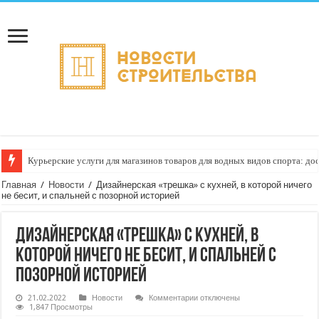
Курьерские услуги для магазинов товаров для водных видов спорта: до
Главная
/
Новости
/
Дизайнерская «трешка» с кухней, в которой ничего
не бесит, и спальней с позорной историей
Дизайнерская «трешка» с кухней, в
которой ничего не бесит, и спальней с
позорной историей
к
21.02.2022
Новости
Комментарии
отключены
записи
1,847 Просмотры
Дизайнерская