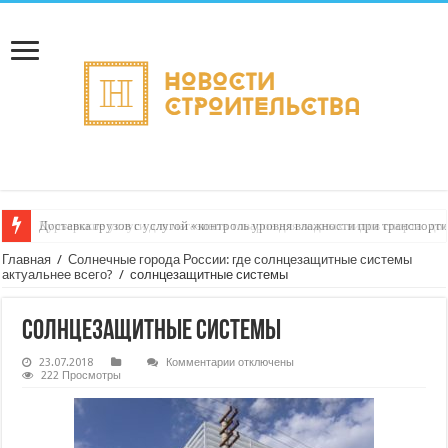
Доставка грузов с услугой «контроль уровня влажности при транспорти
Курьерские услуги для магазинов товаров для водных видов спорта: до
Главная
/
Солнечные города России: где солнцезащитные системы
актуальнее всего?
/
солнцезащитные системы
солнцезащитные системы
к
23.07.2018
Комментарии
отключены
записи
222 Просмотры
солнцезащитные
системы