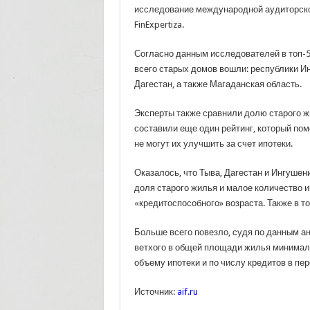
исследование международной аудиторско
FinExpertiza.
Согласно данным исследователей в топ-5
всего старых домов
вошли: республики Ин
Дагестан, а также Магаданская область.
Эксперты также сравнили долю старого ж
составили еще один рейтинг, который пом
не могут их улучшить за счет ипотеки.
Оказалось, что Тыва, Дагестан и Ингушен
доля старого жилья и малое количество и
«кредитоспособного» возраста. Также в т
Больше всего повезло, судя по данным ан
ветхого в общей площади жилья минималь
объему ипотеки и по числу кредитов в пе
Источник:
aif.ru