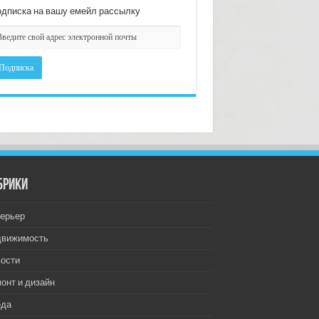
дписка на вашу емейл рассылку
брики
ерьер
движимость
ости
онт и дизайн
еда