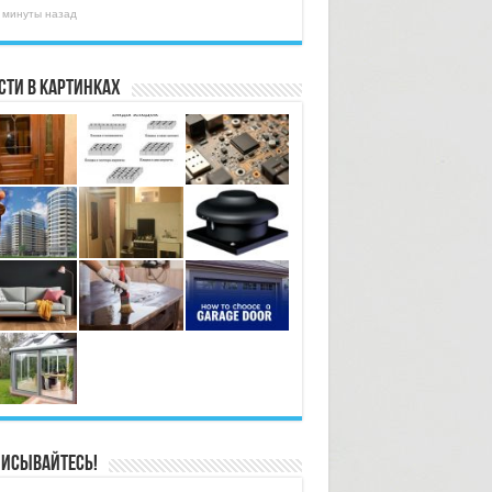
 минуты назад
сти в картинках
исывайтесь!