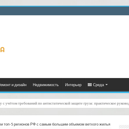
емонт и дизайн
Недвижимость
Интерьер
Среда
й «маркировка по стандартам маркетплейсов»: как организовать без сюрпризов
ли топ-5 регионов РФ с самым большим объемом ветхого жилья