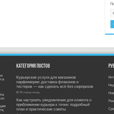
По
Категория постов
РУ
ых
Курьерские услуги для магазинов
Инт
л в
парфюмерии: доставка флаконов и
Не
тестеров — как сделать всё без сюрпризов
36 секунд назад
Нов
йта
сет.
Как настроить уведомления для клиента о
Рем
приближении курьера к точке: подробный
ащие
план и практические советы
Ср
та,