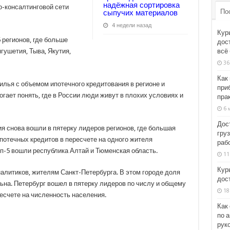
надёжная сортировка
-консалтинговой сети
По
сыпучих материалов
4 недели назад
Кур
 регионов, где больше
дос
всё
гушетия, Тыва, Якутия,
36
Как
илья с объемом ипотечного кредитования в регионе и
при
огает понять, где в России люди живут в плохих условиях и
пра
6 
Дос
ия снова вошли в пятерку лидеров регионов, где большая
груз
потечных кредитов в пересчете на одного жителя
раб
оп-5 вошли республика Алтай и Тюменская область.
11
Кур
алитиков, жителям Санкт-Петербурга. В этом городе доля
дос
на. Петербург вошел в пятерку лидеров по числу и общему
18
ресчете на численность населения.
Как
по 
рук