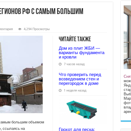
регионов РФ с самым большим
ментария
4,294 Просмотры
Читайте также
Дом из плит ЖБИ —
варианты фундамента
и кровли
7 часов назад
Что проверить перед
Сня
возведением стен и
мож
перегородок в доме
Янд
стар
1 неделя назад
Выб
Мар
фот
вла
арен
с самым большим объемом
», ссылаясь на
Грохот для песка: