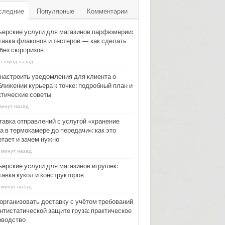
следние
Популярные
Комментарии
ьерские услуги для магазинов парфюмерии:
тавка флаконов и тестеров — как сделать
 без сюрпризов
 секунд назад
 настроить уведомления для клиента о
ближении курьера к точке: подробный план и
ктические советы
минут назад
тавка отправлений с услугой «хранение
а в термокамере до передачи»: как это
отает и зачем нужно
 минут назад
ьерские услуги для магазинов игрушек:
тавка кукол и конструкторов
 минут назад
 организовать доставку с учётом требований
антистатической защите груза: практическое
оводство