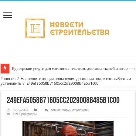
Курьерские услуги для магазинов текстиля: доставка тканей и штор — к
Главная
/
Насосная станция повышения давления воды: как выбрать и
установить
/
249efa5058b71605cc2d29008b485b1c00
249efa5058b71605cc2d29008b485b1c00
к
16.05.2024
Комментарии
отключены
записи
259 Просмотры
249efa5058b71605cc2d29008b485b1c00