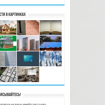
сти в картинках
исывайтесь!
дписка на вашу емейл рассылку