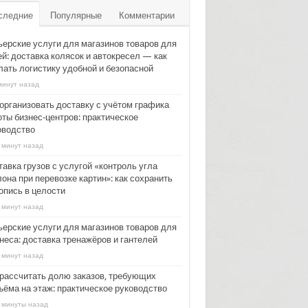
следние
Популярные
Комментарии
ьерские услуги для магазинов товаров для
ей: доставка колясок и автокресел — как
лать логистику удобной и безопасной
минут назад
 организовать доставку с учётом графика
оты бизнес‑центров: практическое
оводство
 минут назад
авка грузов с услугой «контроль угла
она при перевозке картин»: как сохранить
опись в целости
 минут назад
ьерские услуги для магазинов товаров для
неса: доставка тренажёров и гантелей
 минут назад
 рассчитать долю заказов, требующих
ъёма на этаж: практическое руководство
 минуты назад