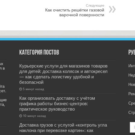
Следующее
Как очистить решётки газовой
варочной поверхности
Категория постов
РУ
ых
Курьерские услуги для магазинов товаров
Инт
л в
для детей: доставка колясок и автокресел
Не
— как сделать логистику удобной и
безопасной
Нов
йта
5 минут назад
сет.
Рем
Как организовать доставку с учётом
ащие
графика работы бизнес‑центров:
Ср
та,
практическое руководство
Стр
10 минут назад
Доставка грузов с услугой «контроль угла
наклона при перевозке картин»: как