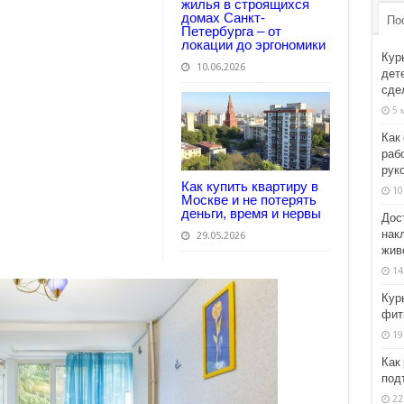
жилья в строящихся
домах Санкт-
По
Петербурга – от
локации до эргономики
Кур
10.06.2026
дет
сде
5 
Как
раб
рук
Как купить квартиру в
10
Москве и не потерять
деньги, время и нервы
Дост
накл
29.05.2026
жив
14
Кур
фит
19
Как
под
22