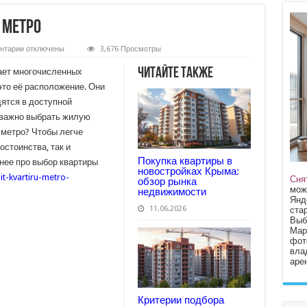
 метро
к
нтарии
отключены
3,676 Просмотры
записи
Выбираем
Читайте также
ает многочисленных
квартиру
около
то её расположение. Они
метро
дятся в доступной
и важно выбрать жилую
 метро? Чтобы легче
остоинства, так и
Покупка квартиры в
бнее про выбор квартиры
новостройках Крыма:
it-kvartiru-metro-
Сня
обзор рынка
мож
недвижимости
Янд
11.06.2026
стар
Выб
Мар
фот
вла
арен
Критерии подбора