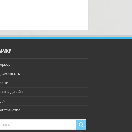
брики
ерьер
движимость
ости
онт и дизайн
еда
оительство