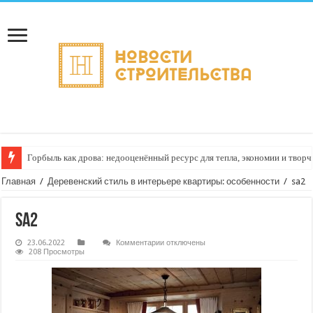
Горбыль как дрова: недооценённый ресурс для тепла, экономии и творч
Главная
/
Деревенский стиль в интерьере квартиры: особенности
/
sa2
sa2
к
23.06.2022
Комментарии
отключены
записи
208 Просмотры
sa2