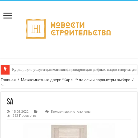
Курьерские услуги для магазинов товаров для водных видов спорта: до
Как настроить автоматическое формирование рейтинга курьеров по кач
Главная
/
Межкомнатные двери “Kapelli”: плюсы и параметры выбора
/
sa
sa
к
15.03.2022
Комментарии
отключены
записи
263 Просмотры
sa