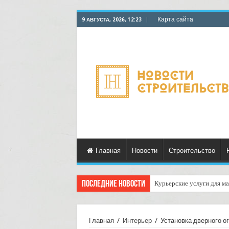
Карта сайта
9 АВГУСТА, 2026, 12:23
Главная
Новости
Строительство
Последние новости
Курьерские услуги для ма
Как настроить автоматич
Главная
/
Интерьер
/
Установка дверного о