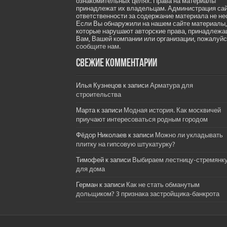
ознакомительных целях. Права на материалы
принадлежат их владельцам. Администрация са
ответственности за содержание материала не не
Если Вы обнаружили на нашем сайте материалы,
которые нарушают авторские права, принадлеж
Вам, Вашей компании или организации, пожалуйс
сообщите нам.
Свежие комментарии
Илья Кузнецов
к записи
Арматура для
строительства
Марта
к записи
Модная история. Как москвичей
приучают интересоваться родным городом
Фёдор Николаев
к записи
Можно ли укладывать
плитку на гипсовую штукатурку?
Тимофей
к записи
Выбираем лестницу-стремянк
для дома
Герман
к записи
Как не стать обманутым
дольщиком? 3 признака застройщика-банкрота