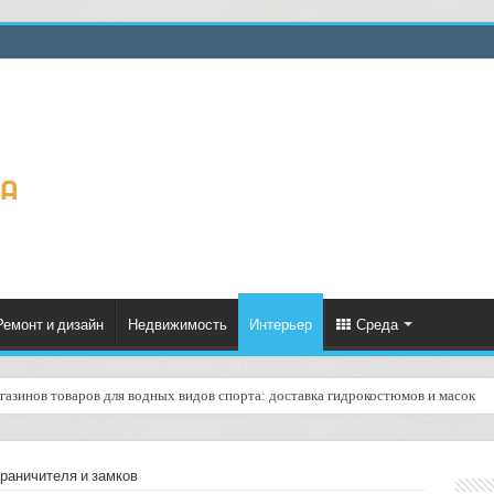
Ремонт и дизайн
Недвижимость
Интерьер
Среда
газинов товаров для водных видов спорта: доставка гидрокостюмов и масок
еское формирование рейтинга курьеров по качеству доставок: практическое ру
граничителя и замков