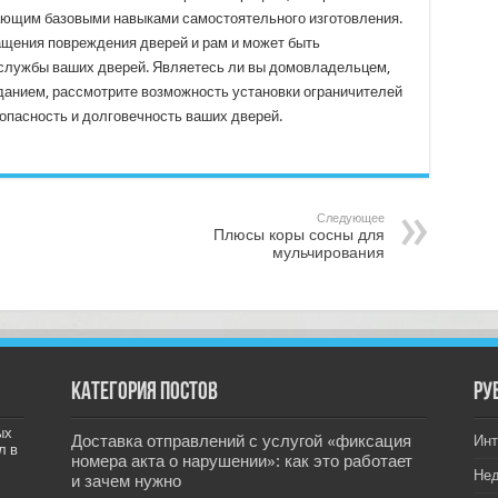
ющим базовыми навыками самостоятельного изготовления.
щения повреждения дверей и рам и может быть
службы ваших дверей. Являетесь ли вы домовладельцем,
анием, рассмотрите возможность установки ограничителей
опасность и долговечность ваших дверей.
Следующее
Плюсы коры сосны для
мульчирования
Категория постов
РУ
ых
Доставка отправлений с услугой «фиксация
Инт
л в
номера акта о нарушении»: как это работает
Не
и зачем нужно