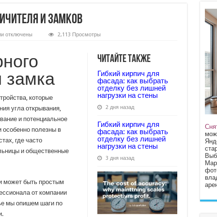
ичителя и замков
к
ии
отключены
2,113 Просмотры
записи
Установка
дверного
рного
Читайте также
ограничителя
и
и замка
замков
Гибкий кирпич для
фасада: как выбрать
отделку без лишней
нагрузки на стены
тройства, которые
2 дня назад
ния угла открывания,
вание и потенциальное
Гибкий кирпич для
Сня
и особенно полезны в
фасада: как выбрать
мож
отделку без лишней
тах, где часто
Янд
нагрузки на стены
стар
ольницы и общественные
Выб
3 дня назад
Мар
фот
вла
и может быть простым
арен
ессионала от компании
ье мы опишем шаги по
.