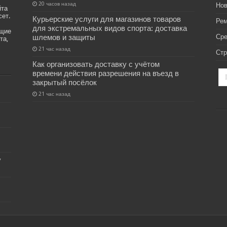
20 часов назад
Нов
йта
сет.
Курьерские услуги для магазинов товаров
Рем
для экстремальных видов спорта: доставка
ащие
шлемов и защиты
Ср
та,
21 час назад
Стр
Как организовать доставку с учётом
времени действия разрешения на въезд в
закрытый посёлок
21 час назад
у