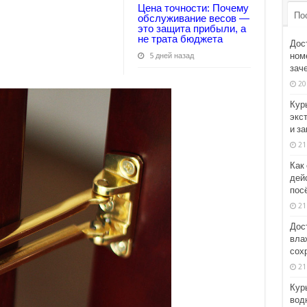
Цена точности: Почему
По
обслуживание весов —
это защита прибыли, а
не трата бюджета
Дос
номе
5 дней назад
зач
20
Кур
экс
и з
21
Как
дей
пос
21
Дос
вла
сох
21
Кур
вод