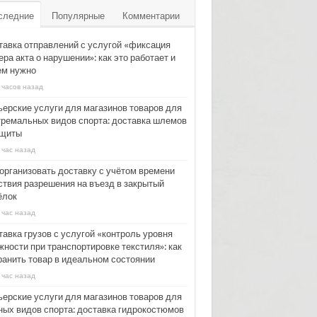
следние
Популярные
Комментарии
тавка отправлений с услугой «фиксация
ра акта о нарушении»: как это работает и
ем нужно
 часов назад
ьерские услуги для магазинов товаров для
тремальных видов спорта: доставка шлемов
ащиты
 час назад
 организовать доставку с учётом времени
ствия разрешения на въезд в закрытый
ёлок
 час назад
тавка грузов с услугой «контроль уровня
жности при транспортировке текстиля»: как
ранить товар в идеальном состоянии
 час назад
ьерские услуги для магазинов товаров для
ных видов спорта: доставка гидрокостюмов