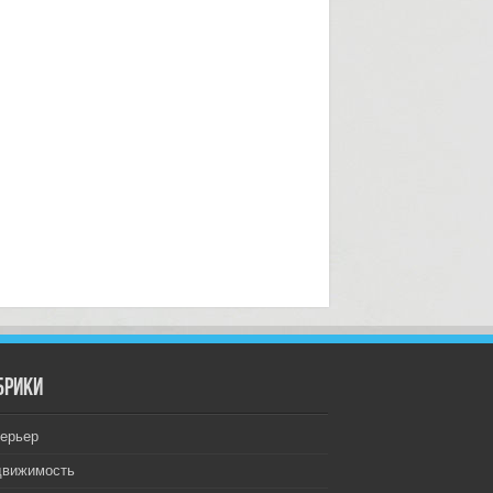
брики
ерьер
движимость