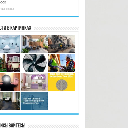
асок
 час назад
сти в картинках
исывайтесь!