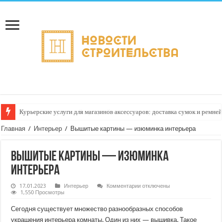
Курьерские услуги для магазинов аксессуаров: доставка сумок и ремне
Главная
/
Интерьер
/
Вышитые картины — изюминка интерьера
Вышитые картины — изюминка
интерьера
к
17.01.2023
Интерьер
Комментарии
отключены
записи
1,550 Просмотры
Вышитые
картины
Сегодня существует множество разнообразных способов
—
изюминка
украшения интерьера комнаты. Один из них — вышивка. Такое