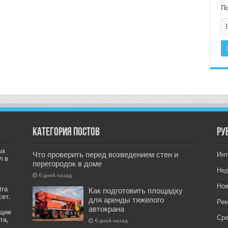
По
Категория постов
РУ
ых
Что проверить перед возведением стен и
Инт
л в
перегородок в доме
Не
6 дней назад
Нов
йта
Как подготовить площадку
сет.
для аренды тяжелого
Рем
автокрана
ащие
Ср
та,
6 дней назад