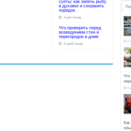
суеты: как запечь рыбу
в духовке и сохранить
По
порядок
4 дня назад
Что проверить перед
возведением стен и
перегородок в доме
2 
6 дней назад
Что
пер
6 
Как
объ