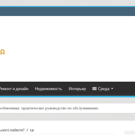
Ремонт и дизайн
Недвижимость
Интерьер
Среда
ообменника: практическое руководство по обслуживанию
ценённый ресурс для тепла, экономии и творчества
ьного кабеля?
/
sa