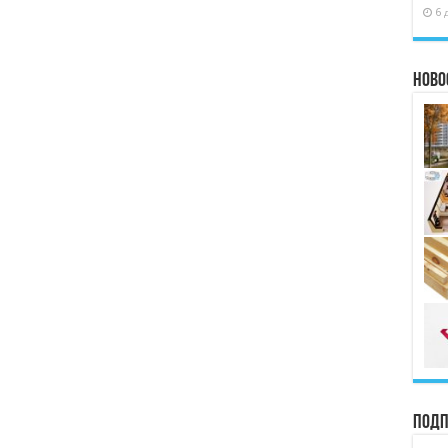
6 
Ново
Подп