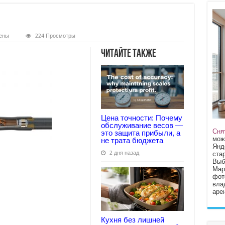
ены
224 Просмотры
Читайте также
Цена точности: Почему
обслуживание весов —
Сня
это защита прибыли, а
мож
не трата бюджета
Янд
2 дня назад
стар
Выб
Мар
фот
вла
арен
Кухня без лишней