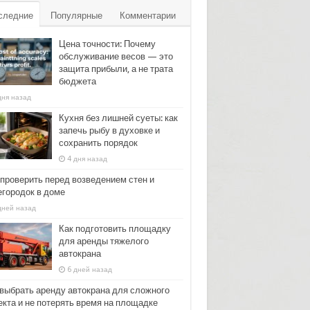
следние
Популярные
Комментарии
Цена точности: Почему
обслуживание весов — это
защита прибыли, а не трата
бюджета
дня назад
Кухня без лишней суеты: как
запечь рыбу в духовке и
сохранить порядок
4 дня назад
 проверить перед возведением стен и
егородок в доме
дней назад
Как подготовить площадку
для аренды тяжелого
автокрана
6 дней назад
 выбрать аренду автокрана для сложного
екта и не потерять время на площадке