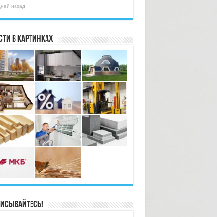
дней назад
сти в картинках
исывайтесь!