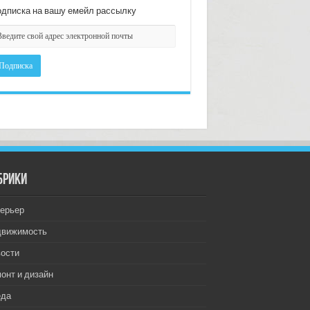
дписка на вашу емейл рассылку
брики
ерьер
движимость
ости
онт и дизайн
еда