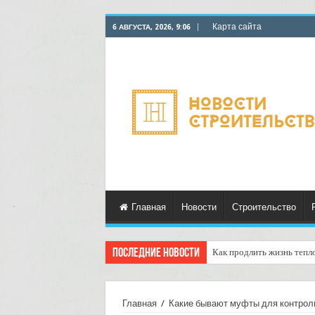
Карта сайта
6 АВГУСТА, 2026, 9:06
Главная
Новости
Строительство
Последние новости
Как продлить жизнь тепл
Горбыль как дрова: недоо
Главная
/
Какие бывают муфты для контрол