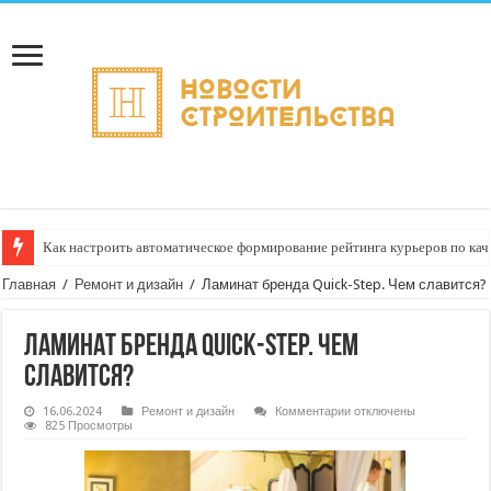
Как настроить автоматическое формирование рейтинга курьеров по кач
Главная
/
Ремонт и дизайн
/
Ламинат бренда Quick-Step. Чем славится?
Ламинат бренда Quick-Step. Чем
славится?
к
16.06.2024
Ремонт и дизайн
Комментарии
отключены
записи
825 Просмотры
Ламинат
бренда
Quick-
Step.