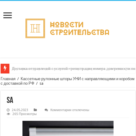
Доставка отправлений с услугой «регистрация номера доверенности пол
Курьерские услуги для магазинов товаров для ремонта: доставка красо
Главная
/
Кассетные рулонные шторы УНИ с направляющими и коробом
с доставкой по РФ
/
sa
sa
к
24.05.2023
Комментарии
отключены
записи
265 Просмотры
sa