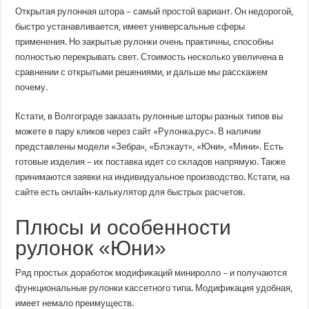
рулонные
Открытая рулонная штора – самый простой вариант. Он недорогой,
шторы
УНИ
быстро устанавливается, имеет универсальные сферы
с
применения. Но закрытые рулонки очень практичны, способны
направляющими
и
полностью перекрывать свет. Стоимость несколько увеличена в
коробом
с
сравнении с открытыми решениями, и дальше мы расскажем
доставкой
почему.
по
РФ
Кстати, в Волгограде заказать рулонные шторы разных типов вы
можете в пару кликов через сайт «Рулонка.рус». В наличии
представлены модели «Зебра», «Блэкаут», «Юни», «Мини». Есть
готовые изделия – их поставка идет со складов напрямую. Также
принимаются заявки на индивидуальное производство.
Кстати, на
сайте есть онлайн-калькулятор для быстрых расчетов.
Плюсы и особенности
рулонок «Юни»
Ряд простых доработок модификаций миниролло – и получаются
функциональные рулонки кассетного типа. Модификация удобная,
имеет немало преимуществ.