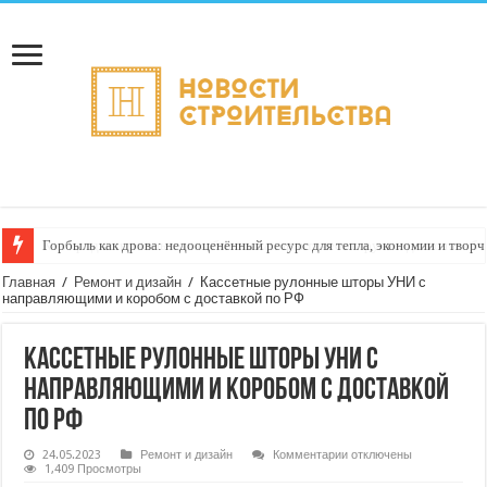
Горбыль как дрова: недооценённый ресурс для тепла, экономии и творч
Главная
/
Ремонт и дизайн
/
Кассетные рулонные шторы УНИ с
направляющими и коробом с доставкой по РФ
Кассетные рулонные шторы УНИ с
направляющими и коробом с доставкой
по РФ
к
24.05.2023
Ремонт и дизайн
Комментарии
отключены
записи
1,409 Просмотры
Кассетные