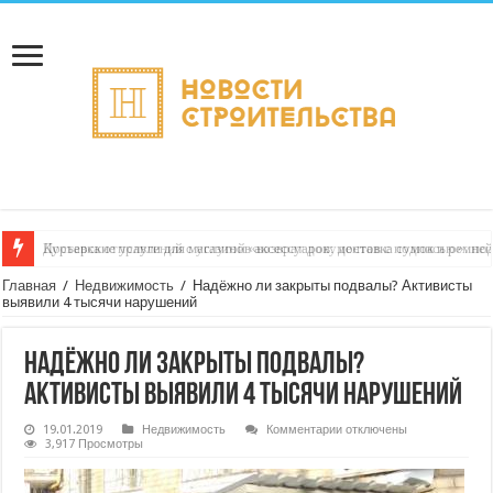
Курьерские услуги для магазинов аксессуаров: доставка сумок и ремне
Главная
/
Недвижимость
/
Надёжно ли закрыты подвалы? Активисты
выявили 4 тысячи нарушений
Надёжно ли закрыты подвалы?
Активисты выявили 4 тысячи нарушений
к
19.01.2019
Недвижимость
Комментарии
отключены
записи
3,917 Просмотры
Надёжно
ли
закрыты