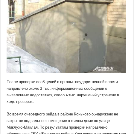
подвалы?
Активисты
выявили
4
тысячи
нарушений
После проверки сообщений в органы государственной власти
направлено около 2 тыс. информационных сообщений о
выявленных недостатках, около 4 тыс. нарушений устранено в
ходе проверок.
Во время очередного рейда в районе Коньково обнаружено не
закрытое подвальное
помещение в жилом доме по улице
Миклухо-Маклая. По результатам проверки направлено
обращение в ГБУ «Жилищник района Коньково» для принятия мер.