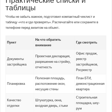
Практические списки и
таблицы
Чтобы не забыть важное, подготовил компактный чеклист и
таблицу «что и где проверять». Распечатайте или сохраните в
телефоне перед визитом на объект.
На что обратить
Пункт
Где смотреть
внимание
Офис продаж,
Проектная декларация,
Документы
реестр
разрешение на стройку,
застройщика
застройщиков,
отчетность
Росреестр
Полезная площадь,
План БТИ,
Планировка
расположение окон,
демонстрационная
несущие стены
квартира
Строительная
Качество
Штукатурка, окна,
площадка, шоу-
отделки
входная дверь, стыки
рум