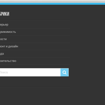
брики
ерьер
движимость
ости
онт и дизайн
еда
оительство