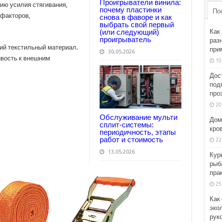
Проигрыватели винила:
ию усилия стягивания,
почему пластинки
По
 факторов,
снова в фаворе и как
выбрать свой первый
Как
(или следующий)
проигрыватель
раз
ий текстильный материал.
при
30.05.2026
ивость к внешним
10
Дос
подп
про
20
Обслуживание мульти
Дом
сплит-системы:
кро
периодичность, этапы
работ и стоимость
22
13.05.2026
Кур
рыба
пра
25
Как
эко
рук