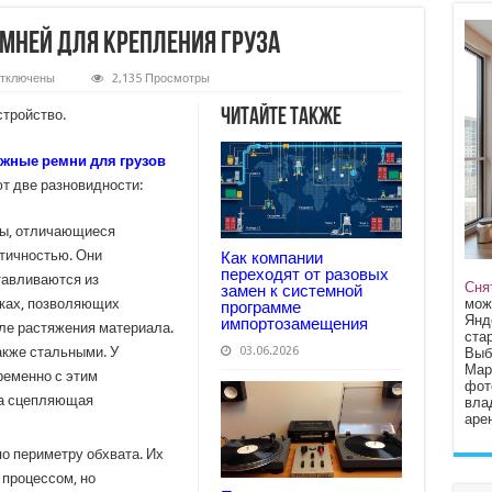
мней для крепления груза
тключены
2,135 Просмотры
аписи
собенности
Читайте также
стройство.
атяжных
емней
ля
жные ремни для грузов
репления
руза
т две разновидности:
ы, отличающиеся
тичностью. Они
Как компании
переходят от разовых
тавливаются из
Сня
замен к системной
мож
ках, позволяющих
программе
Янд
импортозамещения
ле растяжения материала.
стар
03.06.2026
акже стальными. У
Выб
Мар
ременно с этим
фот
а сцепляющая
вла
арен
о периметру обхвата. Их
 процессом, но