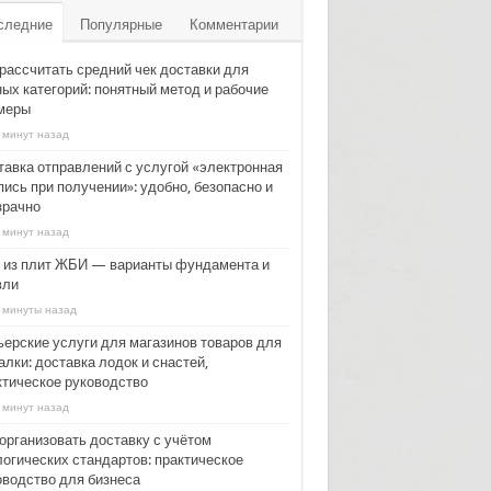
следние
Популярные
Комментарии
 рассчитать средний чек доставки для
ных категорий: понятный метод и рабочие
меры
 минут назад
тавка отправлений с услугой «электронная
ись при получении»: удобно, безопасно и
зрачно
 минут назад
 из плит ЖБИ — варианты фундамента и
вли
 минуты назад
ьерские услуги для магазинов товаров для
лки: доставка лодок и снастей,
ктическое руководство
 минут назад
 организовать доставку с учётом
логических стандартов: практическое
оводство для бизнеса