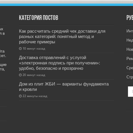
Категория постов
РУ
ых
Как рассчитать средний чек доставки для
Инт
л в
разных категорий: понятный метод и
Не
рабочие примеры
10 минут назад
Нов
йта
сет.
Доставка отправлений с услугой
Рем
«электронная подпись при получении»:
ащие
удобно, безопасно и прозрачно
Ср
та,
20 минут назад
Стр
Дом из плит ЖБИ — варианты фундамента
и кровли
22 минуты назад