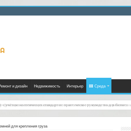
Ремонт и дизайн
Недвижимость
Интерьер
Среда
й «фиксация состояния упаковки до и после»: зачем это нужно и как работает н
емней для крепления груза