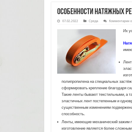
Особенности натяжных ре
к
07.02.2022
Среда
Комментарии
о
з
О
Их у
н
р
д
Натя
к
г
имею
Лент
элас
изго
полипропилена на специальных застёж
сформировать крепление благодаря си
Такие ленты бывают текстильными, а т
эластичных лент постепенным и однов
существенным изменениям подвержен
способность.
Ленты, имеющие механический зажим п
изготовление является более сложным