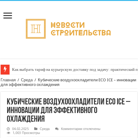
Как выбрать тариф на курьерскую доставку под задачу: практический 
Доставка скоропортящихся товаров: температурный режим — как сохран
Главная
/
Среда
/
Кубические воздухоохладители ECO ICE – инновации
для эффективного охлаждения
Кубические воздухоохладители ECO ICE –
инновации для эффективного
охлаждения
к
04.02.2025
Среда
Комментарии
отключены
записи
1,003 Просмотры
Кубические