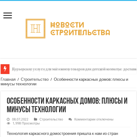
Курьерские услуги для магазинов товаров для детской комнаты: достав
Главная
/
Строительство
/
Особенности каркасных домов: плюсы и
минусы технологии
Особенности каркасных домов: плюсы и
минусы технологии
к
08.07.2022
Строительство
Комментарии
отключены
записи
1,998 Просмотры
Особенности
каркасных
Технология каркасного домостроения пришла к нам из стран
домов: