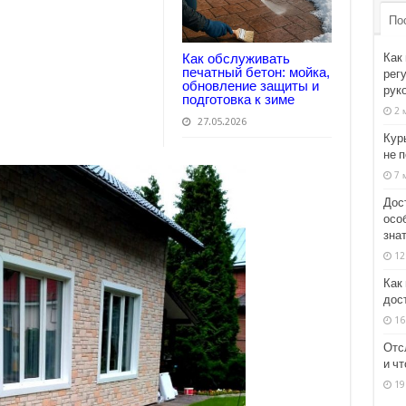
По
Как
Как обслуживать
печатный бетон: мойка,
рег
обновление защиты и
рук
подготовка к зиме
2 
27.05.2026
Курь
не 
7 
Дос
осо
зна
12
Как
дос
16
Отс
и чт
19