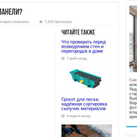
панели?
к
нтарии
отключены
1,976 Просмотры
записи
Какие
Читайте также
бывают
фасадные
Что проверить перед
панели?
возведением стен и
перегородок в доме
7 дней назад
Сня
мож
Янд
стар
Выб
Грохот для песка:
Мар
надёжная сортировка
фот
сыпучих материалов
вла
4 недели назад
арен