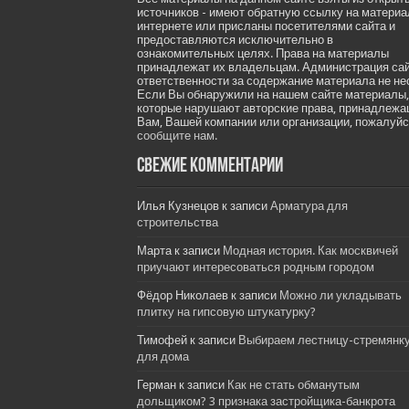
источников - имеют обратную ссылку на материа
интернете или присланы посетителями сайта и
предоставляются исключительно в
ознакомительных целях. Права на материалы
принадлежат их владельцам. Администрация са
ответственности за содержание материала не не
Если Вы обнаружили на нашем сайте материалы,
которые нарушают авторские права, принадлеж
Вам, Вашей компании или организации, пожалуйс
сообщите нам.
Свежие комментарии
Илья Кузнецов
к записи
Арматура для
строительства
Марта
к записи
Модная история. Как москвичей
приучают интересоваться родным городом
Фёдор Николаев
к записи
Можно ли укладывать
плитку на гипсовую штукатурку?
Тимофей
к записи
Выбираем лестницу-стремянк
для дома
Герман
к записи
Как не стать обманутым
дольщиком? 3 признака застройщика-банкрота