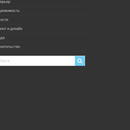
ерьер
движимость
ости
онт и дизайн
еда
оительство