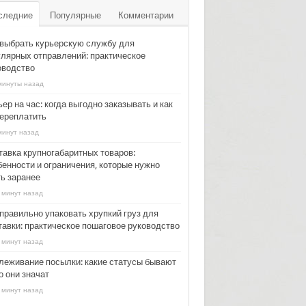
следние
Популярные
Комментарии
 выбрать курьерскую службу для
улярных отправлений: практическое
оводство
минуты назад
ер на час: когда выгодно заказывать и как
переплатить
минут назад
тавка крупногабаритных товаров:
бенности и ограничения, которые нужно
ть заранее
 минут назад
 правильно упаковать хрупкий груз для
тавки: практическое пошаговое руководство
 минут назад
леживание посылки: какие статусы бывают
о они значат
 минут назад