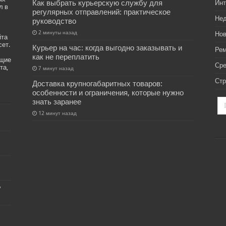
Как выбрать курьерскую службу для
Инт
л в
регулярных отправлений: практическое
Не
руководство
2 минуты назад
Нов
йта
сет.
Курьер на час: когда выгодно заказывать и
Рем
как не переплатить
ащие
Ср
та,
7 минут назад
Стр
Доставка крупногабаритных товаров:
особенности и ограничения, которые нужно
знать заранее
12 минут назад
у