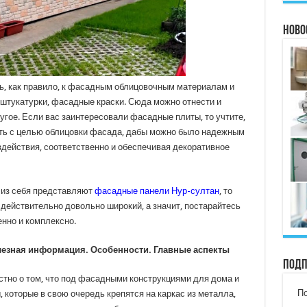
Ново
ть, как правило, к фасадным облицовочным материалам и
 штукатурки, фасадные краски. Сюда можно отнести и
ругое. Если вас заинтересовали фасадные плиты, то учтите,
ать с целью облицовки фасада, дабы можно было надежным
здействия, соответственно и обеспечивая декоративное
 из себя представляют
фасадные панели Нур-султан
, то
 действительно довольно широкий, а значит, постарайтесь
нно и комплексно.
лезная информация. Особенности. Главные аспекты
Подп
стно о том, что под фасадными конструкциями для дома и
По
 которые в свою очередь крепятся на каркас из металла,