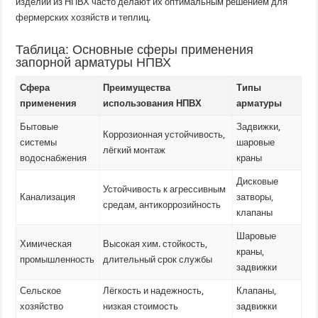
изделий из НПВХ часто делают их оптимальным решением для
фермерских хозяйств и теплиц.
Таблица: Основные сферы применения
запорной арматуры НПВХ
Сфера
Преимущества
Типы
применения
использования НПВХ
арматуры
Бытовые
Задвижки,
Коррозионная устойчивость,
системы
шаровые
лёгкий монтаж
водоснабжения
краны
Дисковые
Устойчивость к агрессивным
Канализация
затворы,
средам, антикоррозийность
клапаны
Шаровые
Химическая
Высокая хим. стойкость,
краны,
промышленность
длительный срок службы
задвижки
Сельское
Лёгкость и надежность,
Клапаны,
хозяйство
низкая стоимость
задвижки