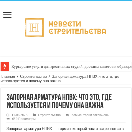
Курьерские услуги для креативных студий: доставка макетов и образц
Главная
/
Строительство
/
Запорная арматура НПВХ: что это, где
используется и почему она важна
Запорная арматура НПВХ: что это, где
используется и почему она важна
к
11.06.2025
Строительство
Комментарии
отключены
записи
639 Просмотры
Запорная
арматура
Запорная арматура НПВХ — термин, который часто встречается в
НПВХ: