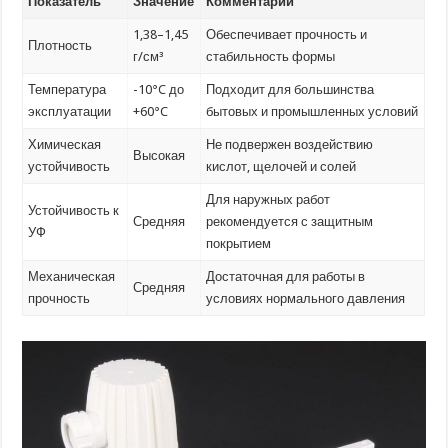
Показатель
Значение
Комментарий
1,38–1,45
Обеспечивает прочность и
Плотность
г/см³
стабильность формы
Температура
-10°C до
Подходит для большинства
эксплуатации
+60°C
бытовых и промышленных условий
Химическая
Не подвержен воздействию
Высокая
устойчивость
кислот, щелочей и солей
Для наружных работ
Устойчивость к
Средняя
рекомендуется с защитным
УФ
покрытием
Механическая
Достаточная для работы в
Средняя
прочность
условиях нормального давления