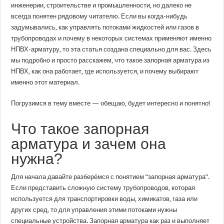
что
инженерии, строительстве и промышленности, но далеко не
это,
всегда понятен рядовому читателю. Если вы когда-нибудь
где
используется
задумывались, как управлять потоками жидкостей или газов в
и
почему
трубопроводах и почему в некоторых системах применяют именно
она
НПВХ-арматуру, то эта статья создана специально для вас. Здесь
важна
мы подробно и просто расскажем, что такое запорная арматура из
НПВХ, как она работает, где используется, и почему выбирают
именно этот материал.
Погрузимся в тему вместе — обещаю, будет интересно и понятно!
Что такое запорная
арматура и зачем она
нужна?
Для начала давайте разберёмся с понятием “запорная арматура”.
Если представить сложную систему трубопроводов, которая
используется для транспортировки воды, химикатов, газа или
других сред, то для управления этими потоками нужны
специальные устройства. Запорная арматура как раз и выполняет