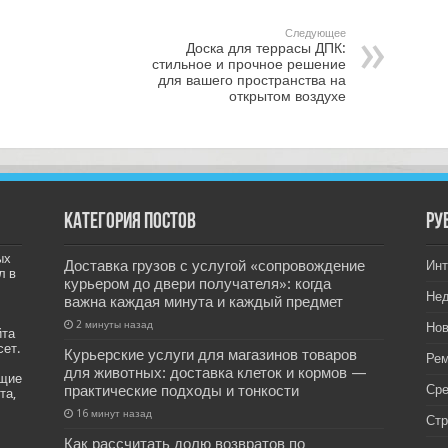
Следующее
Доска для террасы ДПК:
стильное и прочное решение
для вашего пространства на
открытом воздухе
Категория постов
РУ
ых
Доставка грузов с услугой «сопровождение
Инт
л в
курьером до двери получателя»: когда
Не
важна каждая минута и каждый предмет
2 минуты назад
Нов
йта
сет.
Курьерские услуги для магазинов товаров
Рем
для животных: доставка клеток и кормов —
ащие
практические подходы и тонкости
Ср
та,
16 минут назад
Стр
Как рассчитать долю возвратов по