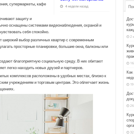
ения, супермаркеты, кафе
По
4 недели назад
ечивают защиту и
Дос
кур
бычно оснащены системами видеонаблюдения, охраной и
каж
чувствовать себя спокойно.
2 
 широкий выбор различных квартир с современным
Кур
длагать просторные планировки, большие окна, балконы или
жив
пра
оздают благоприятную социальную среду. В них обитают
16
ет легко находить новых друзей и партнеров.
Как
илых комплексов расположены в удобных местах, близко к
недо
ким учреждениям и торговым центрам. Это облегчает жизнь
19
ещениях.
Дос
док
26
Кур
спо
орг
32