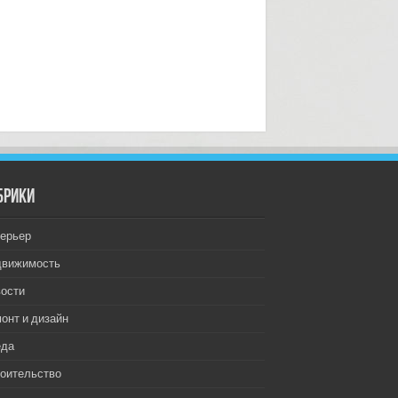
брики
ерьер
движимость
ости
онт и дизайн
еда
оительство