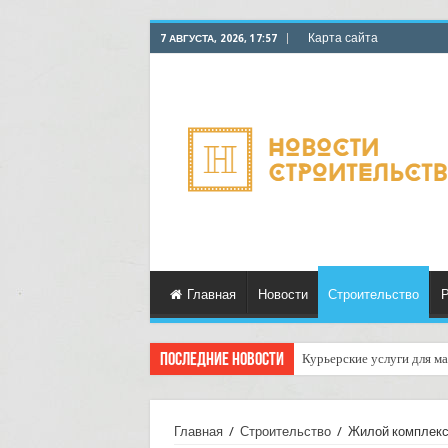
Карта сайта
7 АВГУСТА, 2026, 17:57
Главная
Новости
Строительство
Р
Последние новости
Курьерские услуги для ма
Как организовать достав
Главная
/
Строительство
/
Жилой комплекс