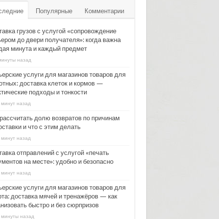
следние
Популярные
Комментарии
тавка грузов с услугой «сопровождение
ьером до двери получателя»: когда важна
дая минута и каждый предмет
минуты назад
ьерские услуги для магазинов товаров для
отных: доставка клеток и кормов —
ктические подходы и тонкости
 минут назад
 рассчитать долю возвратов по причинам
ставки и что с этим делать
 минут назад
тавка отправлений с услугой «печать
ументов на месте»: удобно и безопасно
 минут назад
ьерские услуги для магазинов товаров для
рта: доставка мячей и тренажёров — как
анизовать быстро и без сюрпризов
 минуты назад