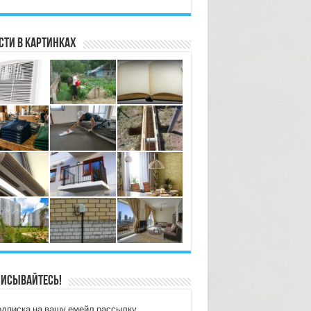
сти в картинках
исывайтесь!
дписка на вашу емейл рассылку