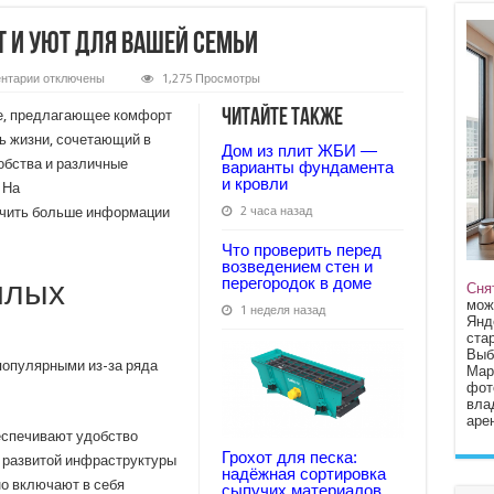
 и уют для вашей семьи
к
нтарии
отключены
1,275 Просмотры
записи
Жилой
Читайте также
е, предлагающее комфорт
комплекс:
комфорт
ь жизни, сочетающий в
Дом из плит ЖБИ —
и
обства и различные
уют
варианты фундамента
для
и кровли
 На
вашей
семьи
чить больше информации
2 часа назад
Что проверить перед
возведением стен и
перегородок в доме
илых
Сня
мож
1 неделя назад
Янд
стар
Выб
популярными из-за ряда
Мар
фот
вла
арен
еспечивают удобство
Грохот для песка:
 развитой инфраструктуры
надёжная сортировка
но включают в себя
сыпучих материалов