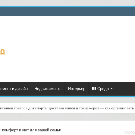
емонт и дизайн
Недвижимость
Интерьер
Среда
газинов товаров для спорта: доставка мячей и тренажёров — как организовать
ку с учётом нормативов по шуму и времени: практическое руководство
: комфорт и уют для вашей семьи