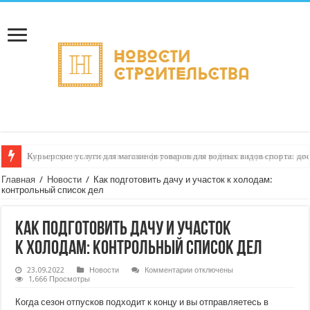
Как настроить автоматическое формирование рейтинга курьеров по кач
Главная
/
Новости
/
Как подготовить дачу и участок к холодам:
контрольный список дел
Как подготовить дачу и участок
к холодам: контрольный список дел
к
23.09.2022
Новости
Комментарии
отключены
записи
1,666 Просмотры
Как
подготовить
Когда сезон отпусков подходит к концу и вы отправляетесь в
дачу