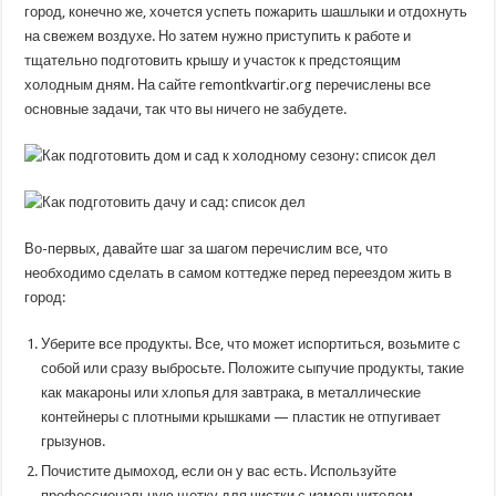
и участок
город, конечно же, хочется успеть пожарить шашлыки и отдохнуть
к холодам:
на свежем воздухе. Но затем нужно приступить к работе и
контрольный
список
тщательно подготовить крышу и участок к предстоящим
дел
холодным дням. На сайте remontkvartir.org перечислены все
основные задачи, так что вы ничего не забудете.
Во-первых, давайте шаг за шагом перечислим все, что
необходимо сделать в самом коттедже перед переездом жить в
город:
Уберите все продукты. Все, что может испортиться, возьмите с
собой или сразу выбросьте. Положите сыпучие продукты, такие
как макароны или хлопья для завтрака, в металлические
контейнеры с плотными крышками — пластик не отпугивает
грызунов.
Почистите дымоход, если он у вас есть. Используйте
профессиональную щетку для чистки с измельчителем