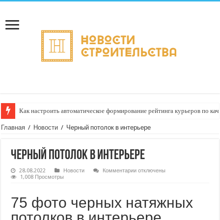
Как настроить автоматическое формирование рейтинга курьеров по кач
Главная
/
Новости
/
Черный потолок в интерьере
Черный потолок в интерьере
к
28.08.2022
Новости
Комментарии
отключены
записи
1,008 Просмотры
Черный
потолок
в
75 фото черных натяжных
интерьере
потолков в интерьере