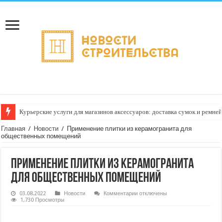
Курьерские услуги для магазинов аксессуаров: доставка сумок и ремне
Главная
/
Новости
/
Применение плитки из керамогранита для
общественных помещений
Применение плитки из керамогранита
для общественных помещений
к
03.08.2022
Новости
Комментарии
отключены
записи
1,730 Просмотры
Применение
плитки
из