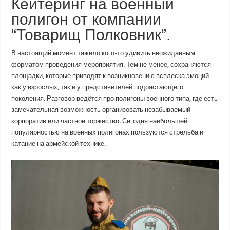
Кейтеринг на военный
полигоне:
где
полигон от компании
заказать
кейтеринг?
“Товарищ Полковник”.
В настоящий момент тяжело кого-то удивить неожиданным
форматом проведения мероприятия. Тем не менее, сохраняются
площадки, которые приводят к возникновению всплеска эмоций
как у взрослых, так и у представителей подрастающего
поколения. Разговор ведётся про полигоны военного типа, где есть
замечательная возможность организовать незабываемый
корпоратив или частное торжество. Сегодня наибольшей
популярностью на военных полигонах пользуются стрельба и
катание на армейской технике.