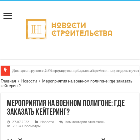
Доставка грузов с GPS‑трекингом в реальном времени: как видеть путь 
Главная
/
Новости
/
Мероприятия на военном полигоне: где заказать
кейтеринг?
Мероприятия на военном полигоне: где
заказать кейтеринг?
к
27.07.2022
Новости
Комментарии
отключены
записи
2,304 Просмотры
Мероприятия
на
военном