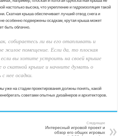
айнах, например, плоская и пологая односкатная крыша не
ой настолько высока, что укрепление и гидроизоляция такой
ни. Скатная крыша обеспечивает лучший отвод снега и
е не особенно подвержены осадкам, крутая крыша может
ет быть облачно.
ак, собираетесь ли вы его отапливать и
ое жилое помещение. Если да, то плоская
 если вы хотите устроить на своей крыше
е о скатной крыше и начните думать о
с нее осадки.
мы уже на стадии проектирования должны понять, какой
ренебрегать советами опытных дизайнеров и архитекторов.
Следующее
Интересный игровой проект и
обзор его общих игровых