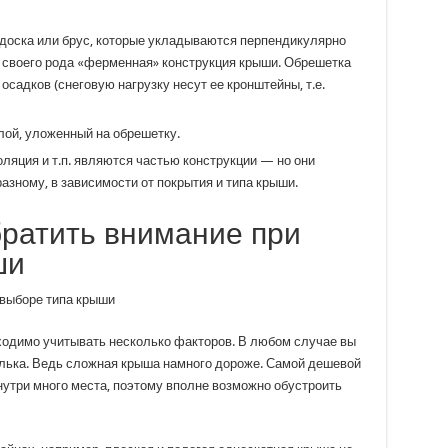
доска или брус, которые укладываются перпендикулярно
 своего рода «ферменная» конструкция крыши. Обрешетка
 осадков (снеговую нагрузку несут ее кронштейны, т.е.
ой, уложенный на обрешетку.
ляция и т.п. являются частью конструкции — но они
зному, в зависимости от покрытия и типа крыши.
братить внимание при
ши
ходимо учитывать несколько факторов. В любом случае вы
елька. Ведь сложная крыша намного дороже. Самой дешевой
нутри много места, поэтому вполне возможно обустроить