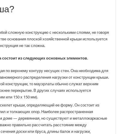
ша?
бой сложную конструкцию с несколькими слоями, не говоря
естве основания плоской хозяйственной крыши используется
нструкция не так сложна.
а состоит из следующих основных элементов.
ая по верхнему контуру несущих стен. Она необходима для
равномерного распределения нагрузки от конструкции крыши.
той конструкции, то мауэрлаты обычно служат верхним
рхнее перекрытие. В других случаях используется
мм или 150 x 150 мм).
скелет крыши, определяющий ее форму. Он состоит из
пил и толкающих опор. Наиболее распространенная
м доме — деревянная, но существуют и металлокаркасные
 важно правильно рассчитать расстояние между
сечения доски или бруса, длины балок и нагрузки,