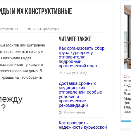
иды и их конструктивные
к
и
отключены
2,004 Просмотры
записи
Какая
Читайте также
бывает
крыша
 шезлонгов или шатровую
Как организовать сбор
—
отовы вложить в крышу и
виды
груза курьером у
и
отправителя:
о материала будет
их
подробный
конструктивные
осы возникают у каждого
практический план
особенности
проектирования дома. В
3 минуты назад
Сня
 крыша, на что обратить
мож
Доставка срочных
Янд
медицинских
стар
отправлений: особые
Выб
между
условия и
Мар
практические
фот
й?
рекомендации
вла
арен
8 минут назад
Как проверить
надёжность курьерской