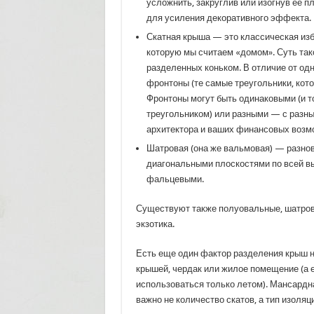
усложнить, закруглив или изогнув ее 
для усиления декоративного эффекта.
Скатная крыша — это классическая изб
которую мы считаем «домом». Суть так
разделенных коньком. В отличие от од
фронтоны (те самые треугольники, кот
Фронтоны могут быть одинаковыми (и т
треугольником) или разными — с разны
архитектора и ваших финансовых возм
Шатровая (она же вальмовая) — разно
диагональными плоскостями по всей в
фальцевыми.
Существуют также полуовальные, шатровы
экзотика.
Есть еще один фактор разделения крыш на
крышей, чердак или жилое помещение (а е
использоваться только летом). Мансардн
важно не количество скатов, а тип изоляц