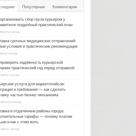
следние
Популярные
Комментарии
организовать сбор груза курьером у
равителя: подробный практический план
минуты назад
тавка срочных медицинских отправлений:
бые условия и практические рекомендации
минут назад
 проверить надёжность курьерской
пании: практический гид перед отправкой
 минут назад
ьерские услуги для маркетплейсов:
еграция и требования — как сделать
тавку частью бизнес-механизма
 минуты назад
тавка в отдалённые районы города:
олнительные тарифы — почему платим
ше и как с этим жить
 минут назад