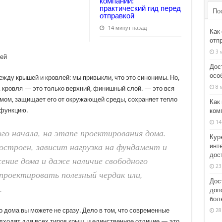
компании:
практический гид перед
По
отправкой
14 минут назад
Как 
отп
3 
Дос
осо
ежду крышей и кровлей: мы привыкли, что это синонимы. Но,
8 
и, кровля — это только верхний, финишный слой. — это вся
омом, защищает его от окружающей среды, сохраняет тепло
Как
 функцию.
ком
14
о начала, на этапе проектирования дома.
Кур
построен, зависит нагрузка на фундамент и
инт
дос
ение дома и даже наличие свободного
23
проектировать полезный чердак или,
Дос
.
доп
боль
 дома вы можете не сразу. Дело в том, что современные
28
ходят для всех типов крыш, и единственное отличие — это