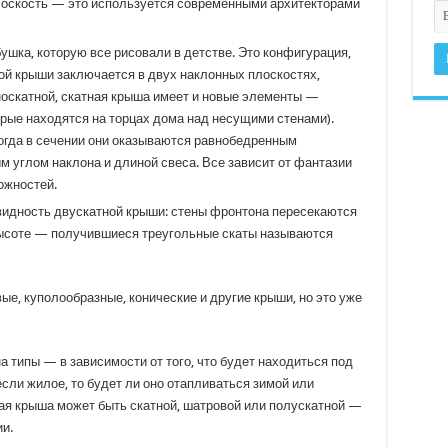
плоскость — это используется современными архитекторами
ушка, которую все рисовали в детстве. Это конфигурация,
ой крыши заключается в двух наклонных плоскостях,
носкатной, скатная крыша имеет и новые элементы —
орые находятся на торцах дома над несущими стенами).
огда в сечении они оказываются равнобедренным
м углом наклона и длиной свеса. Все зависит от фантазии
ожностей.
видность двускатной крыши: стены фронтона пересекаются
ысоте — получившиеся треугольные скаты называются
е, куполообразные, конические и другие крыши, но это уже
 типы — в зависимости от того, что будет находиться под
сли жилое, то будет ли оно отапливаться зимой или
ая крыша может быть скатной, шатровой или полускатной —
ии.