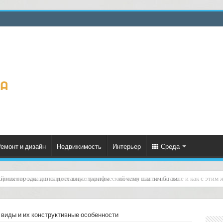
емонт и дизайн
Недвижимость
Интерьер
Среда
рмление заказов на доставку: практический план шаг за шагом
виды и их конструктивные особенности