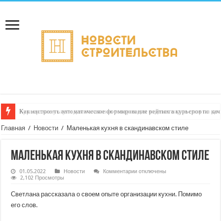
Как настроить автоматическое формирование рейтинга курьеров по кач
Главная
/
Новости
/
Маленькая кухня в скандинавском стиле
Маленькая кухня в скандинавском стиле
к
01.05.2022
Новости
Комментарии
отключены
записи
2,102 Просмотры
Маленькая
кухня
Светлана рассказала о своем опыте организации кухни. Помимо
в
скандинавском
его слов.
стиле