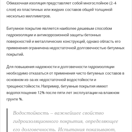
как
Обмазочная изоляция представляет собой многослойное (2-4
рассчитать
слоя) из пластичных или жидких составов общей толщиной
расход
битума
несколько миллиметров.
на
1
м2?
Битумное покрытие является наиболее дешевым способом
гидроизоляции и антикоррозионной защиты бетонных
поверхностей и металлических конструкций, однако область его
применения ограничена недостаточной долговечностью битумных
покрытий.
Для повышения надежности и долговечности гидроизоляции
необходимо отказаться от применения чисто битумных составов в
основном из-за их недостаточной водостойкости и
трещиностойкости. Например, битумные покрытия имеют
водопоглощение 12% после пяти лет эксплуатации на влажном
грунте %.
Водостойкость – важнейшее свойство
гидроизоляционного покрытия, определяющее
его долговечность. Испытания показывают,