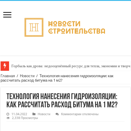
Горбыль как дрова: недооценённый ресурс для тепла, экономии и творч
Главная
/
Новости
/
Технология нанесения гидроизоляции: как
рассчитать расход битума на 1 м2?
Технология нанесения гидроизоляции:
как рассчитать расход битума на 1 м2?
к
11.04.2022
Новости
Комментарии
отключены
записи
2,338 Просмотры
Технология
нанесения
гидроизоляции: