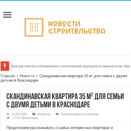
Как рассчитать оптимальное соотношение курьеров и заказов в час пик
Главная
/
Новости
/
Скандинавская квартира 35 м² для семьи с двумя
детьми в Краснодаре
Скандинавская квартира 35 м² для семьи
с двумя детьми в Краснодаре
к
16.03.2022
Новости
Комментарии
отключены
записи
1,714 Просмотры
Скандинавская
квартира
Продолжаем рассказывать о самых интересных квартирах и
35