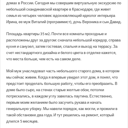
м²
домах в России. Сегодня мы совершим виртуальную экскурсию по
для
небольшой скандинавской квартире в Краснодаре, где живет
семьи
с
семья из четырех человек: вдохновляющий идеолог интерьера
двумя
детьми
Ирина, ее муж Виталий (программист), дочь Вероника и сын Давид.
в
Краснодаре
Площадь квартиры 35 м2. Почти все комнаты проходные и
расположены друг за другом: сначала небольшой коридор, справа
кухня и санузел, затем гостевая, спальня и выход на террасу. За
счет нестандартного дизайна и белого цвета в отделке кажется,
что места больше, чем есть на самом деле.
Мой муж унаследовал часть небольшого старого дома, в котором
мы сейчас живем. Когда я впервые увидел этот дом, я понял, что
предстоит проделать большую работу, чтобы его преобразить. В
доме было сыро, на стенах старые желтые обои, потолки
потрескались, в каждом углу завелась паутина. Естественно,
первым моим желанием было засучить рукава и начать
генеральную уборку. Мы навели порядок, как могли, и прожили в
такой обстановке два года. И тут решились на ремонт, который
длился 5 месяцев.