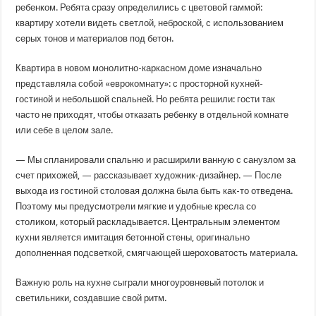
семьи
ребенком. Ребята сразу определились с цветовой гаммой:
с
квартиру хотели видеть светлой, неброской, с использованием
ребенком:
ничего
серых тонов и материалов под бетон.
лишнего,
только
уют
Квартира в новом монолитно-каркасном доме изначально
представляла собой «еврокомнату»: с просторной кухней-
гостиной и небольшой спальней. Но ребята решили: гости так
часто не приходят, чтобы отказать ребенку в отдельной комнате
или себе в целом зале.
— Мы спланировали спальню и расширили ванную с санузлом за
счет прихожей, — рассказывает художник-дизайнер. — После
выхода из гостиной столовая должна была быть как-то отведена.
Поэтому мы предусмотрели мягкие и удобные кресла со
столиком, который раскладывается. Центральным элементом
кухни является имитация бетонной стены, оригинально
дополненная подсветкой, смягчающей шероховатость материала.
Важную роль на кухне сыграли многоуровневый потолок и
светильники, создавшие свой ритм.