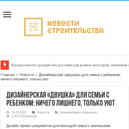
Как рассчитать средний чек доставки для разных категорий: понятный
Главная
/
Новости
/
Дизайнерская «двушка» для семьи с ребенком:
ничего лишнего, только уют
Дизайнерская «двушка» для семьи с
ребенком: ничего лишнего, только уют
к
16.03.2022
Новости
Комментарии
отключены
записи
2,076 Просмотры
Дизайнерская
«двушка»
Дизайн-проект разработан для молодой семьи с маленьким
для