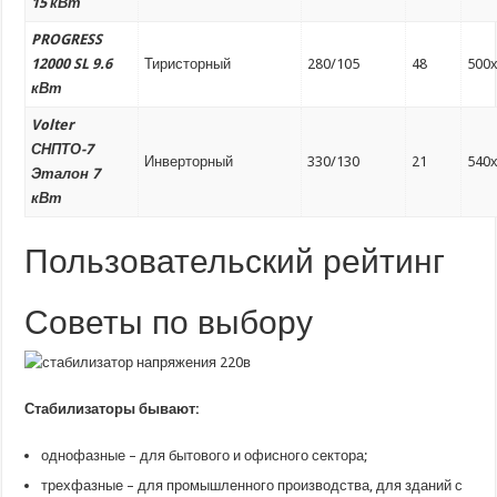
15 кВт
PROGRESS
12000 SL 9.6
Тиристорный
280/105
48
500
кВт
Volter
СНПТО-7
Инверторный
330/130
21
540
Эталон 7
кВт
Пользовательский рейтинг
Советы по выбору
Стабилизаторы бывают:
однофазные – для бытового и офисного сектора;
трехфазные – для промышленного производства, для зданий с