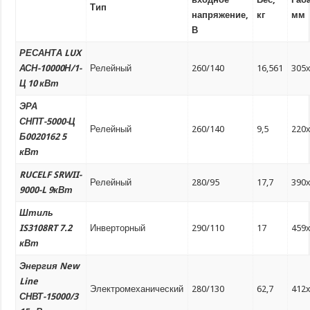
Тип
напряжение,
кг
мм
В
РЕСАНТА LUX
АСН-10000Н/1-
Релейный
260/140
16,561
305
Ц 10 кВт
ЭРА
СНПТ-5000-Ц
Релейный
260/140
9,5
220
Б0020162 5
кВт
RUCELF SRWII-
Релейный
280/95
17,7
390
9000-L 9кВт
Штиль
IS3108RT 7.2
Инверторный
290/110
17
459
кВт
Энергия New
Line
Электромеханический
280/130
62,7
412
СНВТ-15000/3