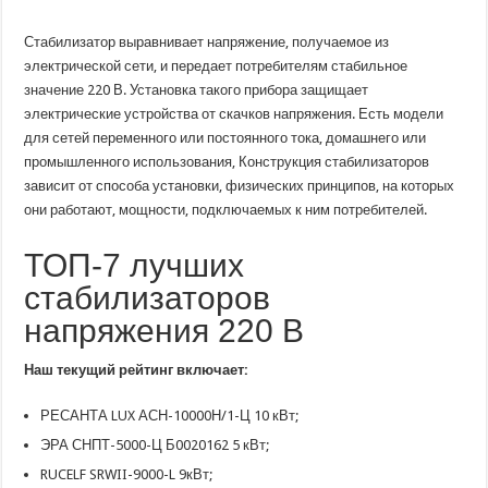
лучших
стабилизаторов
напряжения
Стабилизатор выравнивает напряжение, получаемое из
220
электрической сети, и передает потребителям стабильное
В:
характеристики,
значение 220 В. Установка такого прибора защищает
плюсы
и
электрические устройства от скачков напряжения. Есть модели
минусы,
для сетей переменного или постоянного тока, домашнего или
отзывы
промышленного использования, Конструкция стабилизаторов
зависит от способа установки, физических принципов, на которых
они работают, мощности, подключаемых к ним потребителей.
ТОП-7 лучших
стабилизаторов
напряжения 220 В
Наш текущий рейтинг включает:
РЕСАНТА LUX АСН-10000Н/1-Ц 10 кВт;
ЭРА СНПТ-5000-Ц Б0020162 5 кВт;
RUCELF SRWII-9000-L 9кВт;