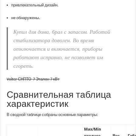
привлекательный дизайн.
не обнаружены.
Купил для дома, брал с запасом. Работой
стабилизатора доволен. Во время
отключается и включается, приборы
работают исправно, не позволяет им
сгореть.
Volter СНПТО-7 Эталон 7 кВт
Сравнительная таблица
характеристик
В сводной таблице собраны основные параметры:
Max/Min
входное
Вес,
Габ