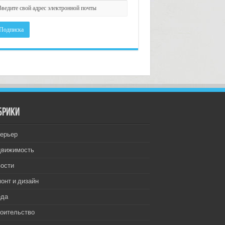
брики
ерьер
движимость
ости
онт и дизайн
еда
оительство