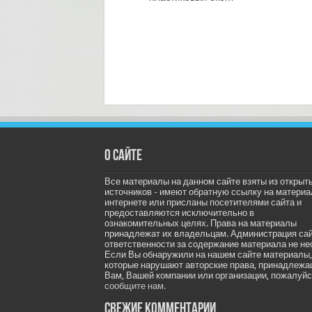
О сайте
Все материалы на данном сайте взяты из открыт
источников - имеют обратную ссылку на материа
интернете или присланы посетителями сайта и
предоставляются исключительно в
ознакомительных целях. Права на материалы
принадлежат их владельцам. Администрация са
ответственности за содержание материала не не
Если Вы обнаружили на нашем сайте материалы,
которые нарушают авторские права, принадлеж
Вам, Вашей компании или организации, пожалуйс
сообщите нам.
Свежие комментарии