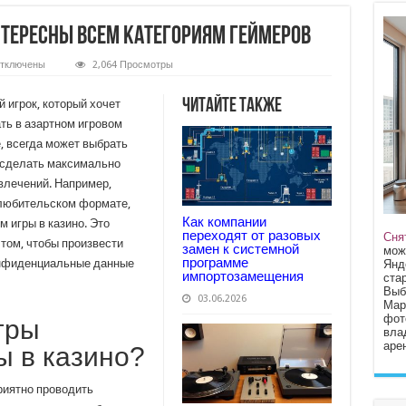
нтересны всем категориям геймеров
тключены
2,064 Просмотры
аписи
гры
Читайте также
 игрок, который хочет
азино,
ть в азартном игровом
оторые
нтересны
, всегда может выбрать
сем
атегориям
о сделать максимально
еймеров
влечений. Например,
 любительском формате,
Как компании
 игры в казино. Это
переходят от разовых
Сня
 том, чтобы произвести
замен к системной
мож
программе
онфиденциальные данные
Янд
импортозамещения
стар
Выб
03.06.2026
Мар
фот
гры
вла
арен
ы в казино?
риятно проводить