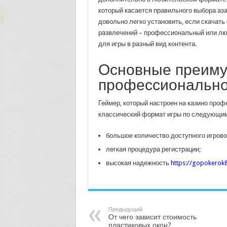
который касается правильного выбора а
довольно легко установить, если скачат
развлечений – профессиональный или лю
для игры в разный вид контента.
Основные преим
профессионально
Геймер, который настроен на казино проф
классический формат игры по следующим
большое количество доступного игрово
легкая процедура регистрации;
высокая надежность
https://gopokerok
Предыдущий
От чего зависит стоимость
пластиковых окон?